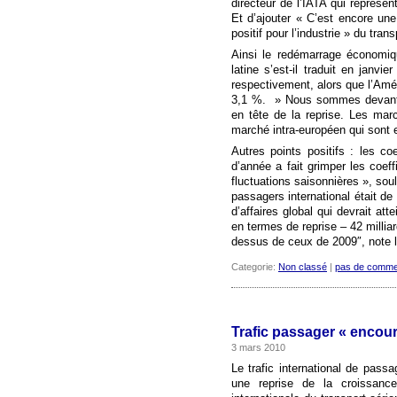
directeur de l’IATA qui représe
Et d’ajouter « C’est encore une 
positif pour l’industrie » du trans
Ainsi le redémarrage économiq
latine s’est-il traduit en jan
respectivement, alors que l’Amé
3,1 %. » Nous sommes devant un
en tête de la reprise. Les marc
marché intra-européen qui sont e
Autres points positifs : les co
d’année a fait grimper les coef
fluctuations saisonnières », soul
passagers international était de
d’affaires global qui devrait at
en termes de reprise – 42 milliar
dessus de ceux de 2009″, note l
Categorie:
Non classé
|
pas de comme
Trafic passager « encou
3 mars 2010
Le trafic international de pass
une reprise de la croissanc