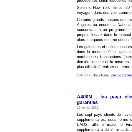
précédentes selon lesquelles le
Selon le New York Times, 20 
voyagent dans des vols commerc
Certains grands musées comme 
Angeles ou encore la National
souscrivant à un programme féd
propres locaux dans le respect
alors marquées comme sécurisée
Les galeristes et collectionneur
dans la mesure où les galeries
nombreuses transactions (acha
dernière minute et la mise en 
plus difficile à réaliser en term
Categorie:
Non classé
|
pas de comme
A400M : les pays clie
garanties
19 février 2010
Les sept pays clients de l’avio
supplémentaires, sous forme d
EADS, affirme mardi le Fin
supplémentaire de 2 milliards d