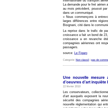
internationale du transport aéri
La demande pour le fret aérien
au mois précédent, poussé par 
dans un communiqué.
« Nous commençons à entrevoi
larges différences entre région
Bisignani, cité dans le communi
La reprise dans le trafic de p
croissance a fait un bond de 23
croissance a en revanche ét
compagnies aériennes ont respe
passagers.
source:
Le Figaro
Categorie:
Non classé
|
pas de comme
Une nouvelle mesure am
d’oeuvres d’art inquiète 
22 février 2010
Les conservateurs, collectionn
d’art auxquels exposent la no
sécurité des compagnies aérie
nouvelle réglementation qui ent