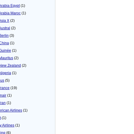
 Arabia Egypt
(1)
 Arabia Maroc
(1)
Asia X
(2)
Austral
(2)
Berlin
(3)
 China
(1)
 Guinée
(1)
 Mauritus
(2)
 New Zealand
(2)
 Nigeria
(1)
bus
(5)
France
(19)
inair
(1)
Tran
(1)
rican Airlines
(1)
A
(1)
y Airlines
(1)
ing
(6)