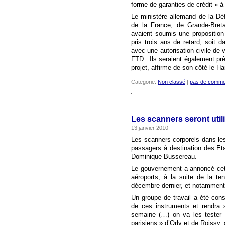
forme de garanties de crédit » à
Le ministère allemand de la Déf
de la France, de Grande-Bret
avaient soumis une proposition
pris trois ans de retard, soit
avec une autorisation civile de v
FTD . Ils seraient également pr
projet, affirme de son côté le Ha
Categorie:
Non classé
|
pas de comme
Les scanners seront util
13 janvier 2010
Les scanners corporels dans les 
passagers à destination des Eta
Dominique Bussereau.
Le gouvernement a annoncé cet
aéroports, à la suite de la te
décembre dernier, et notamment 
Un groupe de travail a été consti
de ces instruments et rendra s
semaine (…) on va les tester 
parisiens » d’Orly et de Roissy