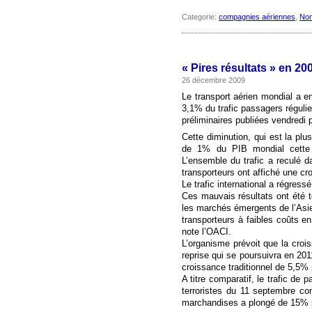
Categorie:
compagnies aériennes
,
Non
« Pires résultats » en 20
26 décembre 2009
Le transport aérien mondial a e
3,1% du trafic passagers réguli
préliminaires publiées vendredi p
Cette diminution, qui est la plus
de 1% du PIB mondial cette 
L’ensemble du trafic a reculé 
transporteurs ont affiché une c
Le trafic international a régress
Ces mauvais résultats ont été t
les marchés émergents de l’Asie 
transporteurs à faibles coûts e
note l’OACI.
L’organisme prévoit que la cro
reprise qui se poursuivra en 2011
croissance traditionnel de 5,5% 
A titre comparatif, le trafic de
terroristes du 11 septembre con
marchandises a plongé de 15% p