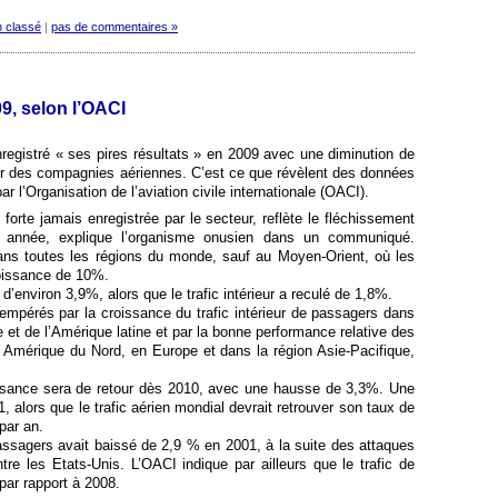
 classé
|
pas de commentaires »
09, selon l’OACI
nregistré « ses pires résultats » en 2009 avec une diminution de
er des compagnies aériennes. C’est ce que révèlent des données
ar l’Organisation de l’aviation civile internationale (OACI).
 forte jamais enregistrée par le secteur, reflète le fléchissement
année, explique l’organisme onusien dans un communiqué.
dans toutes les régions du monde, sauf au Moyen-Orient, où les
roissance de 10%.
é d’environ 3,9%, alors que le trafic intérieur a reculé de 1,8%.
empérés par la croissance du trafic intérieur de passagers dans
et de l’Amérique latine et par la bonne performance relative des
n Amérique du Nord, en Europe et dans la région Asie-Pacifique,
issance sera de retour dès 2010, avec une hausse de 3,3%. Une
, alors que le trafic aérien mondial devrait retrouver son taux de
par an.
 passagers avait baissé de 2,9 % en 2001, à la suite des attaques
tre les Etats-Unis. L’OACI indique par ailleurs que le trafic de
ar rapport à 2008.