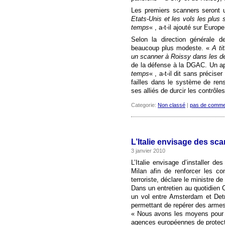
Les premiers scanners seront u
Etats-Unis et les vols les plus 
temps
« , a-t-il ajouté sur Europe
Selon la direction générale de
beaucoup plus modeste. «
A ti
un scanner à Roissy dans les 
de la défense à la DGAC. Un ap
temps
« , a-t-il dit sans précis
failles dans le système de re
ses alliés de durcir les contrôles
Categorie:
Non classé
|
pas de comme
L’Italie envisage des sc
3 janvier 2010
L’Italie envisage d’installer d
Milan afin de renforcer les c
terroriste, déclare le ministre de
Dans un entretien au quotidien C
un vol entre Amsterdam et Detroi
permettant de repérer des arme
« Nous avons les moyens pour n
agences européennes de protectio