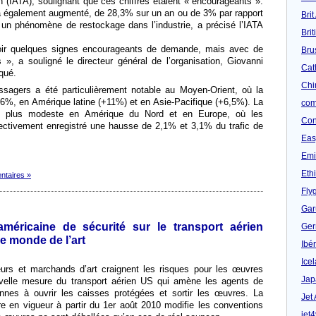
en (IATA), soulignant que ces chiffres étaient « encourageants ».
 a également augmenté, de 28,3% sur un an ou de 3% par rapport
Brit
un phénomène de restockage dans l’industrie, a précisé l’IATA
Bri
r quelques signes encourageants de demande, mais avec de
Bru
s », a souligné le directeur général de l’organisation, Giovanni
Cat
qué.
Chi
assagers a été particulièrement notable au Moyen-Orient, où la
,6%, en Amérique latine (+11%) et en Asie-Pacifique (+6,5%). La
com
é plus modeste en Amérique du Nord et en Europe, où les
Con
ctivement enregistré une hausse de 2,1% et 3,1% du trafic de
Eas
Emi
Eth
ntaires »
Fly
Gar
éricaine de sécurité sur le transport aérien
Ger
le monde de l’art
Ibér
Ice
eurs et marchands d’art craignent les risques pour les œuvres
Jap
uvelle mesure du transport aérien US qui amène les agents de
nnes à ouvrir les caisses protégées et sortir les œuvres. La
Jet
re en vigueur à partir du 1er août 2010 modifie les conventions
jet