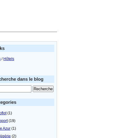
ks
s
/
Hôtels
herche dans le blog
egories
flot
(1)
oport
(19)
le Azur
(1)
Algérie
(2)