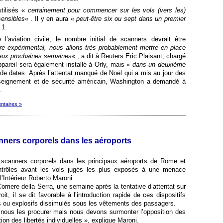
tilisés «
certainement pour commencer sur les vols (vers les)
sensibles
« . Il y en aura «
peut-être six ou sept dans un premier
 1.
 l’aviation civile, le nombre initial de scanners devrait être
tre expérimental, nous allons très probablement mettre en place
deux prochaines semaines
« , a dit à Reuters Eric Plaisant, chargé
pareil sera également installé à Orly, mais «
dans un deuxième
er de dates. Après l’attentat manqué de Noël qui a mis au jour des
nseignement et de sécurité américain, Washington a demandé à
.
ntaires »
anners corporels dans les aéroports
es scanners corporels dans les principaux aéroports de Rome et
ontrôles avant les vols jugés les plus exposés à une menace
 l’Intérieur Roberto Maroni.
orriere della Serra, une semaine après la tentative d’attentat sur
t, il se dit favorable à l’introduction rapide de ces dispositifs
s ou explosifs dissimulés sous les vêtements des passagers.
ous les procurer mais nous devons surmonter l’opposition des
n des libertés individuelles », explique Maroni.