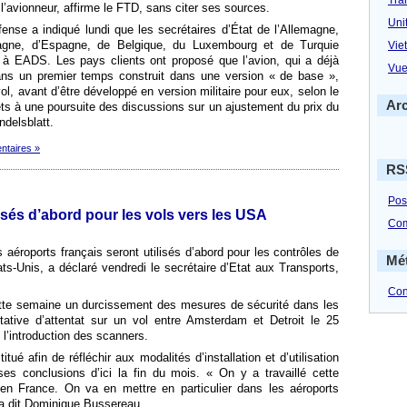
 l’avionneur, affirme le FTD, sans citer ses sources.
Uni
ense a indiqué lundi que les secrétaires d’État de l’Allemagne,
agne, d’Espagne, de Belgique, du Luxembourg et de Turquie
Vie
 à EADS. Les pays clients ont proposé que l’avion, qui a déjà
Vue
 dans un premier temps construit dans une version « de base »,
ol, avant d’être développé en version militaire pour eux, selon le
Ar
êts à une poursuite des discussions sur un ajustement du prix du
ndelsblatt.
ntaires »
RS
Pos
isés d’abord pour les vols vers les USA
Co
aéroports français seront utilisés d’abord pour les contrôles de
Mé
ts-Unis, a déclaré vendredi le secrétaire d’Etat aux Transports,
Con
te semaine un durcissement des mesures de sécurité dans les
ntative d’attentat sur un vol entre Amsterdam et Detroit le 25
l’introduction des scanners.
tué afin de réfléchir aux modalités d’installation et d’utilisation
es conclusions d’ici la fin du mois. « On y a travaillé cette
en France. On va en mettre en particulier dans les aéroports
, a dit Dominique Bussereau.