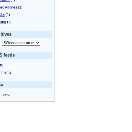
ted Airlines
(3)
tJet
(1)
ling
(1)
chives
S feeds
ts
mments
ta
nexion