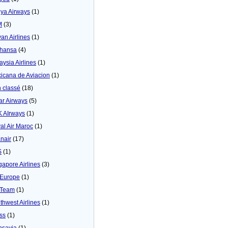
ya Airways
(1)
M
(3)
yan Airlines
(1)
thansa
(4)
aysia Airlines
(1)
icana de Aviacion
(1)
 classé
(18)
ar Airways
(5)
 AIrways
(1)
al Air Maroc
(1)
nair
(17)
S
(1)
gapore Airlines
(3)
Europe
(1)
yTeam
(1)
thwest Airlines
(1)
ss
(1)
nsavia
(1)