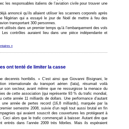
c les responsables italiens de l’aviation civile pour trouver une
éjà annoncé qu’ils allaient utiliser les scanners corporels après
eune Nigérian qui a essayé le jour de Noël de mettre à feu des
 avion transportant 300 personnes.
ient utilisés dans un premier temps qu’à l’embarquement des vols
. Les contrôles auraient lieu dans une pièce indépendante et
ntaires »
 ont tenté de limiter la casse
ne decennis horribilis. » C’est ainsi que Giovanni Bisignani, le
tion internationale du transport aérien (Iata), résumait voilà
our son secteur, avant même que ne ressurgisse la menace du
ies de cette association (qui représente 93 % du trafic mondial,
u cette année 11 milliards de dollars. Une performance d’autant
e à une année de pertes record (16,8 milliards), marquée par la
remier semestre 2008, suivie d’un repli tout aussi brutal en fin
mpagnies qui avaient souscrit des couvertures les protégeant à
. Ceci alors que le trafic commençait à baisser. Autant dire que
nt entrés dans l’année 2009 très fébriles. Mais ils espéraient