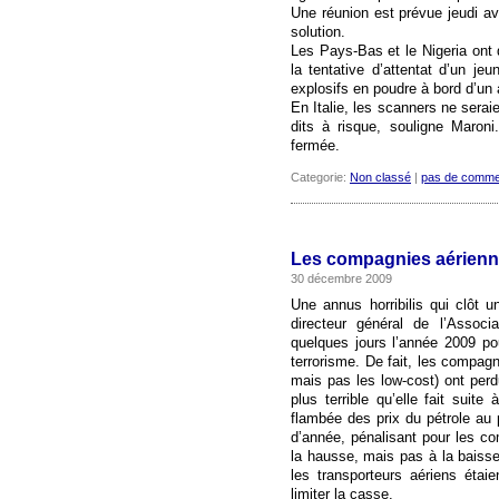
Une réunion est prévue jeudi ave
solution.
Les Pays-Bas et le Nigeria ont d
la tentative d’attentat d’un j
explosifs en poudre à bord d’un
En Italie, les scanners ne sera
dits à risque, souligne Maroni
fermée.
Categorie:
Non classé
|
pas de comme
Les compagnies aériennes
30 décembre 2009
Une annus horribilis qui clôt u
directeur général de l’Associa
quelques jours l’année 2009 p
terrorisme. De fait, les compagn
mais pas les low-cost) ont perd
plus terrible qu’elle fait suit
flambée des prix du pétrole au p
d’année, pénalisant pour les co
la hausse, mais pas à la baisse
les transporteurs aériens étaie
limiter la casse.