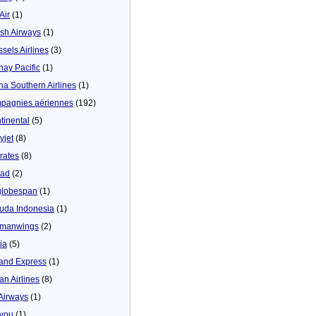
 Air
(1)
tish Airways
(1)
ssels Airlines
(3)
hay Pacific
(1)
na Southern Airlines
(1)
pagnies aériennes
(192)
tinental
(5)
yjet
(8)
rates
(8)
iad
(2)
globespan
(1)
uda Indonesia
(1)
manwings
(2)
ia
(5)
land Express
(1)
an Airlines
(8)
 Airways
(1)
4you
(1)