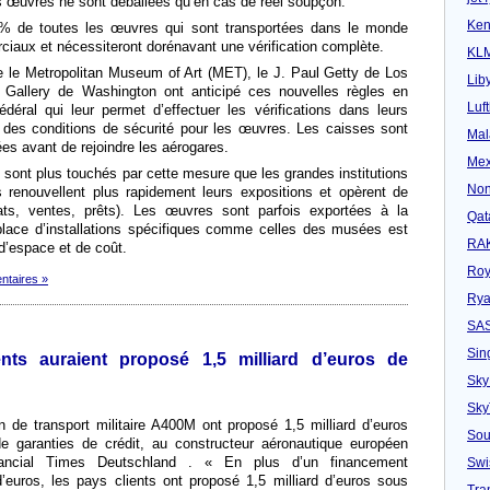
s œuvres ne sont déballées qu’en cas de réel soupçon.
Ken
% de toutes les œuvres qui sont transportées dans le monde
iaux et nécessiteront dorénavant une vérification complète.
KL
le Metropolitan Museum of Art (MET), le J. Paul Getty de Los
Lib
 Gallery de Washington ont anticipé ces nouvelles règles en
Luf
éral qui leur permet d’effectuer les vérifications dans leurs
 des conditions de sécurité pour les œuvres. Les caisses sont
Mal
s avant de rejoindre les aérogares.
Mex
s sont plus touchés par cette mesure que les grandes institutions
Non
 renouvellent plus rapidement leurs expositions et opèrent de
ts, ventes, prêts). Les œuvres sont parfois exportées à la
Qat
place d’installations spécifiques comme celles des musées est
RAK
e d’espace et de coût.
Roy
ntaires »
Rya
SA
Sin
nts auraient proposé 1,5 milliard d’euros de
Sky
Sk
n de transport militaire A400M ont proposé 1,5 milliard d’euros
Sou
e garanties de crédit, au constructeur aéronautique européen
ancial Times Deutschland . « En plus d’un financement
Swi
’euros, les pays clients ont proposé 1,5 milliard d’euros sous
Tra