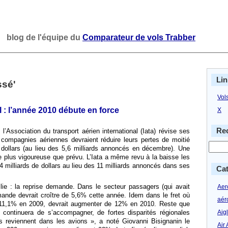
blog de l'équipe du
Comparateur de vols Trabber
Lin
ssé'
Vol
 : l’année 2010 débute en force
X
Rec
’Association du transport aérien international (Iata) révise ses
 compagnies aériennes devraient réduire leurs pertes de moitié
 dollars (au lieu des 5,6 milliards annoncés en décembre). Une
 plus vigoureuse que prévu. L’Iata a même revu à la baisse les
4 milliards de dollars au lieu des 11 milliards annoncés dans ses
Cat
ie : la reprise demande. Dans le secteur passagers (qui avait
Aero
ande devrait croître de 5,6% cette année. Idem dans le fret où
aér
11,1% en 2009, devrait augmenter de 12% en 2010. Reste que
Aig
 continuera de s’accompagner, de fortes disparités régionales
s reviennent dans les avions », a noté Giovanni Bisignanin le
Air 