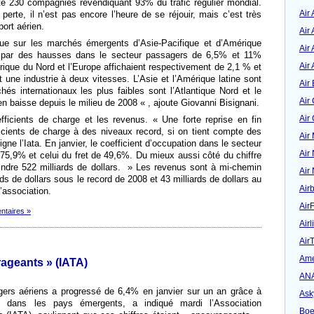
nte 230 compagnies revendiquant 93% du trafic régulier mondial.
Air
perte, il n’est pas encore l’heure de se réjouir, mais c’est très
port aérien.
Air
ue sur les marchés émergents d’Asie-Pacifique et d’Amérique
Air 
vier par des hausses dans le secteur passagers de 6,5% et 11%
Air 
rique du Nord et l’Europe affichaient respectivement de 2,1 % et
e industrie à deux vitesses. L’Asie et l’Amérique latine sont
Air 
hés internationaux les plus faibles sont l’Atlantique Nord et le
Air
n baisse depuis le milieu de 2008 « , ajoute Giovanni Bisignani.
Air
efficients de charge et les revenus. « Une forte reprise en fin
ficients de charge à des niveaux record, si on tient compte des
Air
igne l’Iata. En janvier, le coefficient d’occupation dans le secteur
Air
 75,9% et celui du fret de 49,6%. Du mieux aussi côté du chiffre
teindre 522 milliards de dollars. » Les revenus sont à mi-chemin
Air
ds de dollars sous le record de 2008 et 43 milliards de dollars au
Air
’association.
Air
ntaires »
Airl
Air
Ame
rageants » (IATA)
AN
agers aériens a progressé de 6,4% en janvier sur un an grâce à
Ask
e dans les pays émergents, a indiqué mardi l’Association
Boe