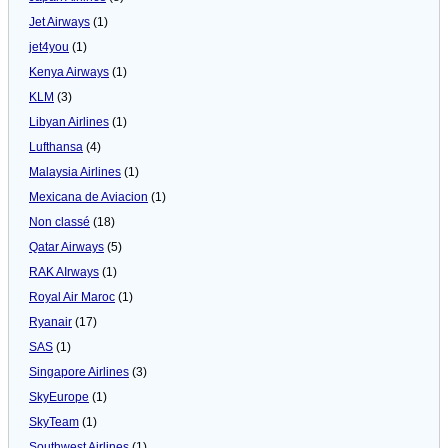
Jet Airways
(1)
jet4you
(1)
Kenya Airways
(1)
KLM
(3)
Libyan Airlines
(1)
Lufthansa
(4)
Malaysia Airlines
(1)
Mexicana de Aviacion
(1)
Non classé
(18)
Qatar Airways
(5)
RAK AIrways
(1)
Royal Air Maroc
(1)
Ryanair
(17)
SAS
(1)
Singapore Airlines
(3)
SkyEurope
(1)
SkyTeam
(1)
Southwest Airlines
(1)