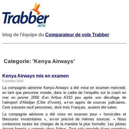
blog de l'équipe du
Comparateur de vols Trabber
Categorie: 'Kenya Airways'
Kenya Airways mis en examen
5 octobre 2010
La compagnie aérienne Kenya Airways a été mise en examen mercredi,
en tant que personne morale, dans le cadre de l’enquête sur le crash en
mer en janvier 2000 d’un Airbus A310 peu après son décollage de
l’aéroport d’Abidjan (Côte d’Ivoire), a-t-on appris de sources judiciaires.
Cent soixante neuf personnes, dont trois Français, avaient été tuées.
La compagnie aérienne a été mise en examen pour « homicides et
blessures involontaires », a-t-on précisé de mêmes sources. « Nous
contestons toutes les charges de la manière la plus formelle. Les pilotes
étaient formés y compris chez Airbus. Tout cela procède d’une expertise