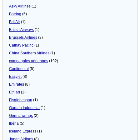
Asky Airlines
(1)
Boeing
(6)
Brit Air
(1)
British Airways
(1)
Brussels Airlines
(3)
Cathay Pacific
(1)
China Southern Airlines
(1)
compagnies aériennes
(192)
Continental
(5)
Easyjet
(8)
Emirates
(8)
Ethiad
(2)
Flyglobespan
(1)
Garuda Indonesia
(1)
Germanwings
(2)
Ibéria
(5)
Iceland Express
(1)
Japan Airlines
(8)