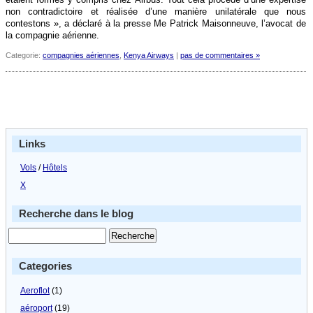
non contradictoire et réalisée d’une manière unilatérale que nous
contestons », a déclaré à la presse Me Patrick Maisonneuve, l’avocat de
la compagnie aérienne.
Categorie:
compagnies aériennes
,
Kenya Airways
|
pas de commentaires »
Links
Vols
/
Hôtels
X
Recherche dans le blog
Categories
Aeroflot
(1)
aéroport
(19)