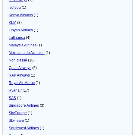
jet4you
(1)
Kenya Airways
(1)
KLM
(3)
Libyan Airlines
(1)
Lufthansa
(4)
Malaysia Airlines
(1)
Mexicana de Aviacion
(1)
Non classé
(18)
Qatar Airways
(5)
RAK AIrways
(1)
Royal Air Maroc
(1)
Ryanair
(17)
SAS
(1)
Singapore Airlines
(3)
SkyEurope
(1)
SkyTeam
(1)
Southwest Airlines
(1)