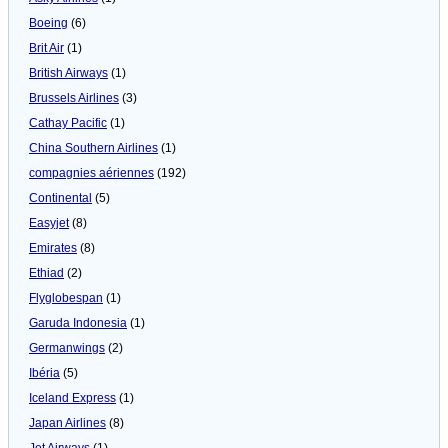
Boeing
(6)
Brit Air
(1)
British Airways
(1)
Brussels Airlines
(3)
Cathay Pacific
(1)
China Southern Airlines
(1)
compagnies aériennes
(192)
Continental
(5)
Easyjet
(8)
Emirates
(8)
Ethiad
(2)
Flyglobespan
(1)
Garuda Indonesia
(1)
Germanwings
(2)
Ibéria
(5)
Iceland Express
(1)
Japan Airlines
(8)
Jet Airways
(1)