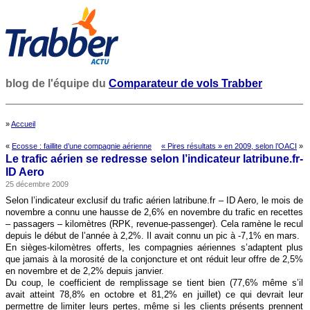
blog de l'équipe du
Comparateur de vols Trabber
»
Accueil
«
Ecosse : faillite d’une compagnie aérienne
« Pires résultats » en 2009, selon l’OACI
»
Le trafic aérien se redresse selon l’indicateur latribune.fr-
ID Aero
25 décembre 2009
Selon l’indicateur exclusif du trafic aérien latribune.fr – ID Aero, le mois de
novembre a connu une hausse de 2,6% en novembre du trafic en recettes
– passagers – kilomètres (RPK, revenue-passenger). Cela ramène le recul
depuis le début de l’année à 2,2%. Il avait connu un pic à -7,1% en mars.
En sièges-kilomètres offerts, les compagnies aériennes s’adaptent plus
que jamais à la morosité de la conjoncture et ont réduit leur offre de 2,5%
en novembre et de 2,2% depuis janvier.
Du coup, le coefficient de remplissage se tient bien (77,6% même s’il
avait atteint 78,8% en octobre et 81,2% en juillet) ce qui devrait leur
permettre de limiter leurs pertes, même si les clients présents prennent