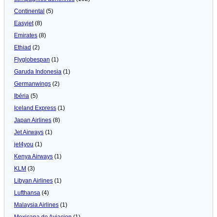
Continental
(5)
Easyjet
(8)
Emirates
(8)
Ethiad
(2)
Flyglobespan
(1)
Garuda Indonesia
(1)
Germanwings
(2)
Ibéria
(5)
Iceland Express
(1)
Japan Airlines
(8)
Jet Airways
(1)
jet4you
(1)
Kenya Airways
(1)
KLM
(3)
Libyan Airlines
(1)
Lufthansa
(4)
Malaysia Airlines
(1)
Mexicana de Aviacion
(1)