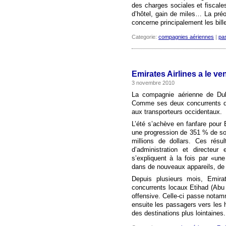
des charges sociales et fiscale
d’hôtel, gain de miles… La pré
concerne principalement les bille
Categorie:
compagnies aériennes
|
pa
Emirates Airlines a le v
3 novembre 2010
La compagnie aérienne de Duba
Comme ses deux concurrents du 
aux transporteurs occidentaux.
L’été s’achève en fanfare pour 
une progression de 351 % de son
millions de dollars. Ces résu
d’administration et directe
s’expliquent à la fois par «u
dans de nouveaux appareils, de 
Depuis plusieurs mois, Emirat
concurrents locaux Etihad (Abu 
offensive. Celle-ci passe notam
ensuite les passagers vers les
des destinations plus lointaines.