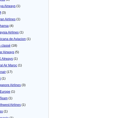
ya Airways
(1)
M
(3)
yan Airlines
(1)
thansa
(4)
aysia Airlines
(1)
icana de Aviacion
(1)
 classé
(18)
ar Airways
(5)
 AIrways
(1)
al Air Maroc
(1)
nair
(17)
S
(1)
gapore Airlines
(3)
Europe
(1)
yTeam
(1)
thwest Airlines
(1)
ss
(1)
nsavia
(1)