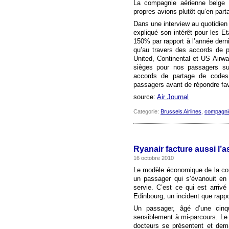
La compagnie aérienne belge B
propres avions plutôt qu’en par
Dans une interview au quotidien
expliqué son intérêt pour les E
150% par rapport à l’année derniè
qu’au travers des accords de 
United, Continental et US Airways
sièges pour nos passagers su
accords de partage de codes: e
passagers avant de répondre f
source:
Air Journal
Categorie:
Brussels Airlines
,
compagni
Ryanair facture aussi l’
16 octobre 2010
Le modèle économique de la co
un passager qui s’évanouit en 
servie. C’est ce qui est arri
Edinbourg, un incident que rappo
Un passager, âgé d’une cinqu
sensiblement à mi-parcours. Le
docteurs se présentent et dema