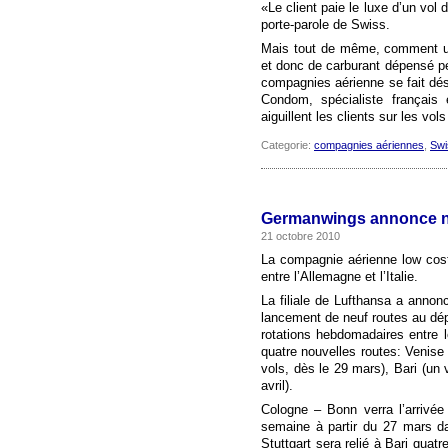
«Le client paie le luxe d’un vol 
porte-parole de Swiss.
Mais tout de même, comment un
et donc de carburant dépensé peu
compagnies aérienne se fait dés
Condom, spécialiste français 
aiguillent les clients sur les vol
Categorie:
compagnies aériennes
,
Swi
Germanwings annonce neuf
21 octobre 2010
La compagnie aérienne low cost
entre l’Allemagne et l’Italie.
La filiale de Lufthansa a annonc
lancement de neuf routes au dép
rotations hebdomadaires entre 
quatre nouvelles routes: Venise
vols, dès le 29 mars), Bari (un 
avril).
Cologne – Bonn verra l’arrivée 
semaine à partir du 27 mars dan
Stuttgart sera relié à Bari quat