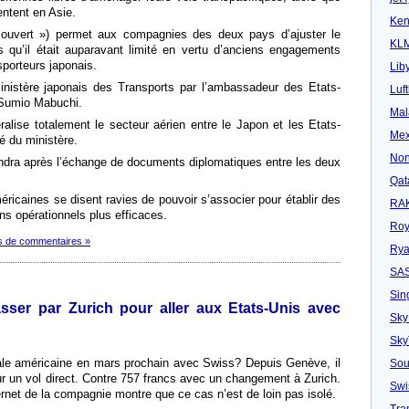
entent en Asie.
Ken
 ouvert ») permet aux compagnies des deux pays d’ajuster le
KL
 qu’il était auparavant limité en vertu d’anciens engagements
sporteurs japonais.
Lib
nistère japonais des Transports par l’ambassadeur des Etats-
Luf
 Sumio Mabuchi.
Mal
éralise totalement le secteur aérien entre le Japon et les Etats-
Mex
é du ministère.
Non
rviendra après l’échange de documents diplomatiques entre les deux
Qat
icaines se disent ravies de pouvoir s’associer pour établir des
RAK
s opérationnels plus efficaces.
Roy
s de commentaires »
Rya
SA
Sin
sser par Zurich pour aller aux Etats-Unis avec
Sky
Sk
tale américaine en mars prochain avec Swiss? Depuis Genève, il
Sou
r un vol direct. Contre 757 francs avec un changement à Zurich.
Swi
rnet de la compagnie montre que ce cas n’est de loin pas isolé.
Tra