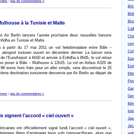
rates
|
pas de commentaires »
Brit
Bri
Bru
-Mulhouse à la Tunisie et Malte
Cat
 Air Berlin lancera l’année prochaine deux nouvelles liaisons
Chi
fidha en Tunisie et Malte.
com
a à partir du 17 mai 2011 un vol hebdomadaire entre Bâle –
Con
 aéroport tunisien ouvert en décembre dernier. La liaison sera
de l’EuroAirport à 6h50 et arrivée à Enfidha à 8h05, le vol retour
Eas
r se poser à Bâle – Mulhouse à 12h25. Le vol en Airbus A320 de
Emi
98 euros hors frais pour un aller simple, sera discontinué le 25
xième destination tunisienne desservie par Air Berlin au départ de
Eth
Fly
Gar
ennes
|
pas de commentaires »
Ger
Ibér
Ice
s signent l’accord « ciel ouvert »
Jap
Jet
icaines ont officiellement signé lundi l’accord « ciel ouvert »,
ériennes libres d’aménager leurs vols transpacifiques, alors que
jet