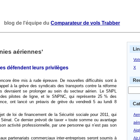
blog de l'équipe du
Comparateur de vols Trabber
Lin
nies aériennes'
Vol
s défendent leurs privilèges
X
Rec
ncore être mis à rude épreuve. De nouvelles difficultés sont à
l’appel à la grève des syndicats des transports contre la réforme
ces devraient se prolonger au sein du secteur aérien. Le SNPL
 des pilotes de ligne, et le SNPNC, qui représente 25 % des
ance, ont lancé un préavis de grève du vendredi 5 au lundi 8
Cat
ojet de loi de financement de la Sécurité sociale pour 2011, qui
Aero
Sénat. Ce dernier prévoit de taxer « toute somme ou avantage
aér
 son activité professionnelle, par une personne qui n’est pas son
Aig
és aux partenariats commerciaux inter-entreprises seront soumis à
Air 