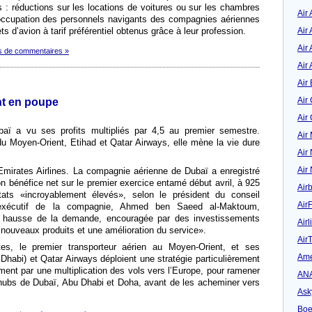
s : réductions sur les locations de voitures ou sur les chambres
Air
occupation des personnels navigants des compagnies aériennes
Air
ts d’avion à tarif préférentiel obtenus grâce à leur profession.
Air 
s de commentaires »
Air 
Air 
Air
ent en poupe
Air
ï a vu ses profits multipliés par 4,5 au premier semestre.
Air
Moyen-Orient, Etihad et Qatar Airways, elle mène la vie dure
Air
Air
Emirates Airlines. La compagnie aérienne de Dubaï a enregistré
 bénéfice net sur le premier exercice entamé début avril, à 925
Air
ltats «incroyablement élevés», selon le président du conseil
Air
ur exécutif de la compagnie, Ahmed ben Saeed al-Maktoum,
ne hausse de la demande, encouragée par des investissements
Airl
nouveaux produits et une amélioration du service».
Air
es, le premier transporteur aérien au Moyen-Orient, et ses
Ame
Dhabi) et Qatar Airways déploient une stratégie particulièrement
ment par une multiplication des vols vers l’Europe, pour ramener
AN
 hubs de Dubaï, Abu Dhabi et Doha, avant de les acheminer vers
Ask
Boe