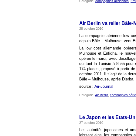
Categorie:
compagnies aériennes
,
Emi
Air Berlin va relier Bâle
28 octobre 2010
La compagnie aérienne low cost
depuis Bâle – Mulhouse, vers En
La low cost allemande opèrer
Mulhouse et Enfidha, le nouvel
opérée le mardi, avec décollage 
quittant la Tunisie à 8h55 pou
174 places, proposé à partir de 
octobre 2011. Il s’agit de la deu
Bâle – Mulhouse, après Djerba.
source :
Air-Journal
Categorie:
Air Berlin
,
compagnies aéri
Le Japon et les Etats-Uni
27 octobre 2010
Les autorités japonaises et amér
laissant ainsi les compagnies a