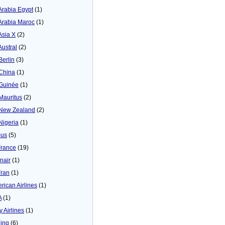
 Arabia Egypt
(1)
 Arabia Maroc
(1)
Asia X
(2)
Austral
(2)
Berlin
(3)
 China
(1)
 Guinée
(1)
 Mauritus
(2)
 New Zealand
(2)
 Nigeria
(1)
bus
(5)
France
(19)
inair
(1)
Tran
(1)
rican Airlines
(1)
A
(1)
y Airlines
(1)
ing
(6)