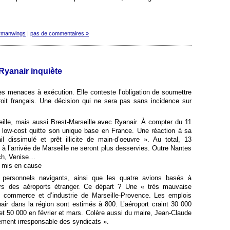
rmanwings
|
pas de commentaires »
 Ryanair inquiète
s menaces à exécution. Elle conteste l’obligation de soumettre
oit français. Une décision qui ne sera pas sans incidence sur
eille, mais aussi Brest-Marseille avec Ryanair. À compter du 11
e low-cost quitte son unique base en France. Une réaction à sa
 dissimulé et prêt illicite de main-d’oeuvre ». Au total, 13
 à l’arrivée de Marseille ne seront plus desservies. Outre Nantes
ech, Venise…
 mis en cause
 personnels navigants, ainsi que les quatre avions basés à
vers des aéroports étranger. Ce départ ? Une « très mauvaise
 commerce et d’industrie de Marseille-Provence. Les emplois
air dans la région sont estimés à 800. L’aéroport craint 30 000
et 50 000 en février et mars. Colère aussi du maire, Jean-Claude
ement irresponsable des syndicats ».