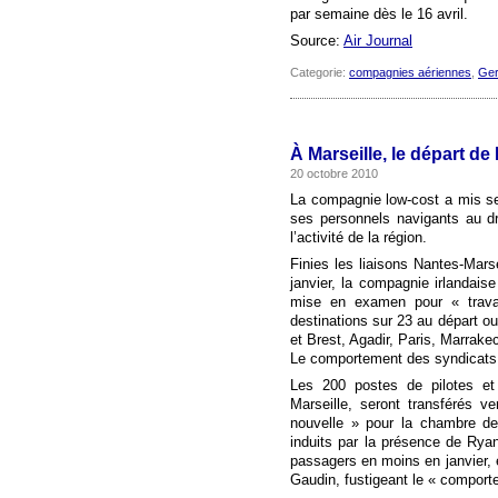
par semaine dès le 16 avril.
Source:
Air Journal
Categorie:
compagnies aériennes
,
Ge
À Marseille, le départ de
20 octobre 2010
La compagnie low-cost a mis se
ses personnels navigants au dr
l’activité de la région.
Finies les liaisons Nantes-Mars
janvier, la compagnie irlandais
mise en examen pour « travail
destinations sur 23 au départ ou
et Brest, Agadir, Paris, Marrak
Le comportement des syndicats
Les 200 postes de pilotes et
Marseille, seront transférés 
nouvelle » pour la chambre de
induits par la présence de Ryan
passagers en moins en janvier, 
Gaudin, fustigeant le « comport