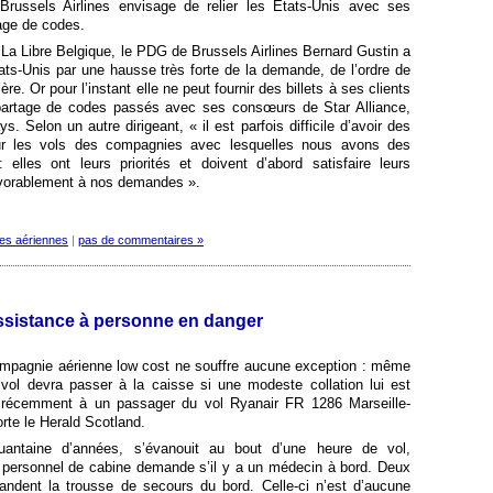
russels Airlines envisage de relier les Etats-Unis avec ses
tage de codes.
 La Libre Belgique, le PDG de Brussels Airlines Bernard Gustin a
tats-Unis par une hausse très forte de la demande, de l’ordre de
re. Or pour l’instant elle ne peut fournir des billets à ses clients
partage de codes passés avec ses consœurs de Star Alliance,
. Selon un autre dirigeant, « il est parfois difficile d’avoir des
r les vols des compagnies avec lesquelles nous avons des
lles ont leurs priorités et doivent d’abord satisfaire leurs
avorablement à nos demandes ».
es aériennes
|
pas de commentaires »
assistance à personne en danger
mpagnie aérienne low cost ne souffre aucune exception : même
vol devra passer à la caisse si une modeste collation lui est
vé récemment à un passager du vol Ryanair FR 1286 Marseille-
rte le Herald Scotland.
antaine d’années, s’évanouit au bout d’une heure de vol,
 personnel de cabine demande s’il y a un médecin à bord. Deux
ndent la trousse de secours du bord. Celle-ci n’est d’aucune