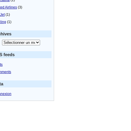
ted Airlines
(3)
tJet
(1)
ling
(1)
chives
S feeds
ts
mments
ta
nexion