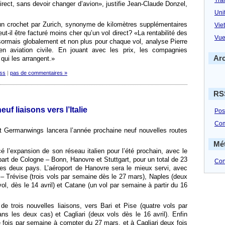
direct, sans devoir changer d’avion», justifie Jean-Claude Donzel,
Uni
 crochet par Zurich, synonyme de kilomètres supplémentaires
Vie
t-il être facturé moins cher qu’un vol direct? «La rentabilité des
Vue
ormais globalement et non plus pour chaque vol, analyse Pierre
en aviation civile. En jouant avec les prix, les compagnies
Ar
s qui les arrangent.»
ss
|
pas de commentaires »
RS
 liaisons vers l’Italie
Pos
Co
 Germanwings lancera l’année prochaine neuf nouvelles routes
Mé
é l’expansion de son réseau italien pour l’été prochain, avec le
art de Cologne – Bonn, Hanovre et Stuttgart, pour un total de 23
Con
les deux pays. L’aéroport de Hanovre sera le mieux servi, avec
 – Trévise (trois vols par semaine dès le 27 mars), Naples (deux
vol, dès le 14 avril) et Catane (un vol par semaine à partir du 16
de trois nouvelles liaisons, vers Bari et Pise (quatre vols par
s les deux cas) et Cagliari (deux vols dès le 16 avril). Enfin
re fois par semaine à compter du 27 mars, et à Cagliari deux fois