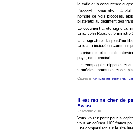
le trafic et la concurrence augm
L’accord « open sky » (« ciel
nombre de vols proposés, alors
bilatéraux au détriment des tran
Le document a été signé au mi
Unis, John Roos, et le ministre
« La signature d’aujourd’hui lib
Unis », a indiqué un communiqu
La prise d’effet officielle inte
pays, est-il précisé.
Les compagnies nippones et amér
stratégies communes et des plan
Categorie:
compagnies aériennes
|
pa
Il est moins cher de pa
Swiss
22 octobre 2010
Vous voulez partir pour la capi
vous en coûtera 1105 francs pou
Une comparaison sur le site Inte