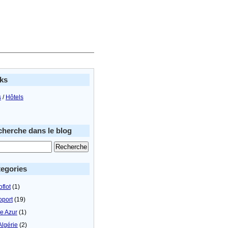
ks
s
/
Hôtels
herche dans le blog
egories
flot
(1)
oport
(19)
le Azur
(1)
Algérie
(2)