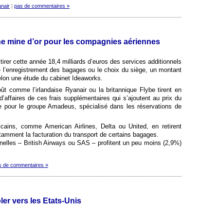
nair
|
pas de commentaires »
ne mine d’or pour les compagnies aériennes
rer cette année 18,4 milliards d’euros des services additionnels
l’enregistrement des bagages ou le choix du siège, un montant
elon une étude du cabinet Ideaworks.
t comme l’irlandaise Ryanair ou la britannique Flybe tirent en
’affaires de ces frais supplémentaires qui s’ajoutent au prix du
sée pour le groupe Amadeus, spécialisé dans les réservations de
cains, comme American Airlines, Delta ou United, en retirent
tamment la facturation du transport de certains bagages.
nelles – British Airways ou SAS – profitent un peu moins (2,9%)
s de commentaires »
ler vers les Etats-Unis