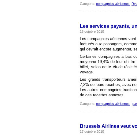
Categorie:
compagnies aériennes
,
Rya
Les services payants, u
18 octobre 2010
Les compagnies aériennes vont ti
facturés aux passagers, comme 
qui devrait encore augmenter, s
Certaines compagnies à bas coû
moyenne 19,4% de leur chiffre d
billet, selon cette étude réali
voyage.
Les grands transporteurs améri
7,2% de leurs recettes, avec no
Les autres compagnies tradition
de ces recettes annexes.
Categorie:
compagnies aériennes
|
pa
Brussels Airlines veut vo
17 octobre 2010