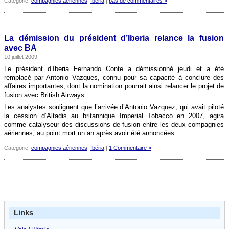
Categorie:
compagnies aériennes
,
Ibéria
|
pas de commentaires »
La démission du président d’Iberia relance la fusion
avec BA
10 juillet 2009
Le président d’Iberia Fernando Conte a démissionné jeudi et a été
remplacé par Antonio Vazques, connu pour sa capacité à conclure des
affaires importantes, dont la nomination pourrait ainsi relancer le projet de
fusion avec British Airways.
Les analystes soulignent que l’arrivée d’Antonio Vazquez, qui avait piloté
la cession d’Altadis au britannique Imperial Tobacco en 2007, agira
comme catalyseur des discussions de fusion entre les deux compagnies
aériennes, au point mort un an après avoir été annoncées.
Categorie:
compagnies aériennes
,
Ibéria
|
1 Commentaire »
Links