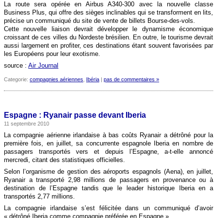
La route sera opérée en Airbus A340-300 avec la nouvelle classe
Business Plus, qui offre des sièges inclinables qui se transforment en lits,
précise un communiqué du site de vente de billets Bourse-des-vols.
Cette nouvelle liaison devrait développer le dynamisme économique
croissant de ces villes du Nordeste brésilien. En outre, le tourisme devrait
aussi largement en profiter, ces destinations étant souvent favorisées par
les Européens pour leur exotisme.
source :
Air Journal
Categorie:
compagnies aériennes
,
Ibéria
|
pas de commentaires »
Espagne : Ryanair passe devant Iberia
11 septembre 2010
La compagnie aérienne irlandaise à bas coûts Ryanair a détrôné pour la
première fois, en juillet, sa concurrente espagnole Iberia en nombre de
passagers transportés vers et depuis l’Espagne, a-t-elle annoncé
mercredi, citant des statistiques officielles.
Selon l’organisme de gestion des aéroports espagnols (Aena), en juillet,
Ryanair a transporté 2,98 millions de passagers en provenance ou à
destination de l’Espagne tandis que le leader historique Iberia en a
transportés 2,77 millions.
La compagnie irlandaise s’est félicitée dans un communiqué d’avoir
« détrôné Iberia comme compagnie préférée en Espagne ».