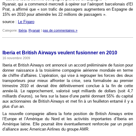
Ryanair, qui a commencé mercredi à opérer sur l’aéroport barcelonais d’El
Prat, a affirmé que « son trafic de passagers augmentera en Espagne de
15% en 2010 pour atteindre les 22 millions de passagers ».
source :
Le Figaro
Categorie:
Ibéria
,
Ryanair
|
pas de commentaires »
Iberia et British Airways veulent fusionner en 2010
16 novembre 2009
Iberia et British Airways ont annoncé un accord préliminaire de fusion pour
donner naissance à la troisième compagnie aérienne mondiale en terme
de chiffre d’affaires. L’opération, qui vise à regrouper les forces des deux
transporteurs pour mieux affronter la crise, sera formalisée au premier
trimestre 2010 et devrait être définitivement conclue à la fin de cette
année-là. Le rapprochement, valorisé sept milliards de dollars (soit 4,7
milliards d’euros), se fera sur la base d’une parité donnant 55% du capital
aux actionnaires de British Airways et met fin à un feuilleton entamé il y a
plus d’un an.
La nouvelle compagnie alliera la forte position de British Airways entre
l’Europe et l’Amérique du Nord et les activités importantes d’Iberia en
Amérique latine. Elle pourrait être éventuellement renforcée par un projet
d’alliance avec American Airlines du groupe AMR.