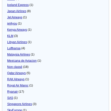
Iceland Express
(1)
Japan Airlines
(8)
Jet Airways
(1)
jet4you
(1)
Kenya Airways
(1)
KLM
(3)
Libyan Airlines
(1)
Lufthansa
(4)
Malaysia Airlines
(1)
Mexicana de Aviacion
(1)
Non classé
(18)
Qatar Airways
(5)
RAK AIrways
(1)
Royal Air Maroc
(1)
Ryanair
(17)
SAS
(1)
Singapore Airlines
(3)
SkyEurope
(1)