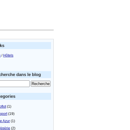
ks
s
/
Hôtels
herche dans le blog
egories
flot
(1)
oport
(19)
le Azur
(1)
Algérie
(2)