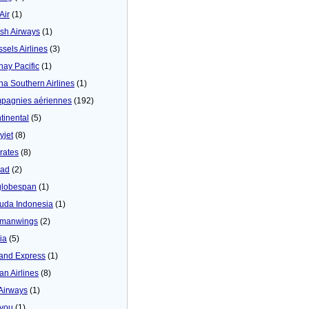
 Air
(1)
tish Airways
(1)
ssels Airlines
(3)
hay Pacific
(1)
na Southern Airlines
(1)
pagnies aériennes
(192)
tinental
(5)
yjet
(8)
rates
(8)
iad
(2)
globespan
(1)
uda Indonesia
(1)
manwings
(2)
ia
(5)
land Express
(1)
an Airlines
(8)
 Airways
(1)
4you
(1)