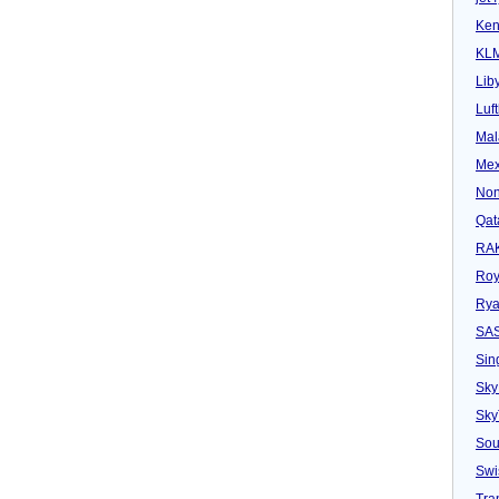
Ken
KL
Lib
Luf
Mal
Mex
Non
Qat
RAK
Roy
Rya
SA
Sin
Sky
Sk
Sou
Swi
Tra