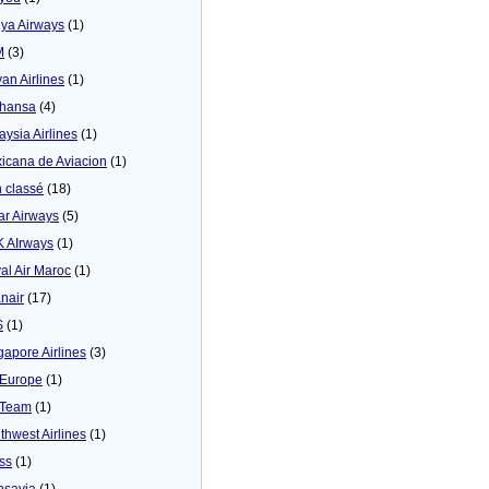
ya Airways
(1)
M
(3)
yan Airlines
(1)
thansa
(4)
aysia Airlines
(1)
icana de Aviacion
(1)
 classé
(18)
ar Airways
(5)
 AIrways
(1)
al Air Maroc
(1)
nair
(17)
S
(1)
gapore Airlines
(3)
Europe
(1)
yTeam
(1)
thwest Airlines
(1)
ss
(1)
nsavia
(1)