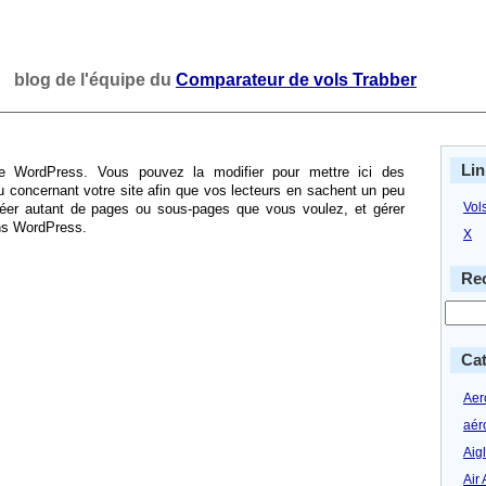
blog de l'équipe du
Comparateur de vols Trabber
Lin
 WordPress. Vous pouvez la modifier pour mettre ici des
 concernant votre site afin que vos lecteurs en sachent un peu
Vol
éer autant de pages ou sous-pages que vous voulez, et gérer
ans WordPress.
X
Rec
Cat
Aero
aér
Aig
Air 