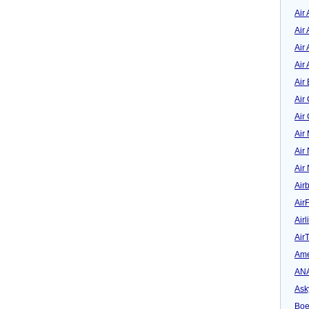
Air
Air
Air 
Air 
Air 
Air
Air
Air
Air
Air
Air
Air
Airl
Air
Ame
AN
Ask
Boe