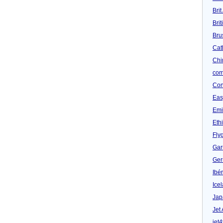
Brit
Bri
Bru
Cat
Chi
com
Con
Eas
Emi
Eth
Fly
Gar
Ger
Ibér
Ice
Jap
Jet
jet