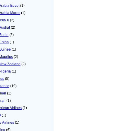
 Arabia Egypt
(1)
 Arabia Maroc
(1)
Asia X
(2)
Austral
(2)
Berlin
(3)
 China
(1)
 Guinée
(1)
 Mauritus
(2)
 New Zealand
(2)
 Nigeria
(1)
bus
(5)
France
(19)
inair
(1)
Tran
(1)
rican Airlines
(1)
A
(1)
y Airlines
(1)
ing
(6)