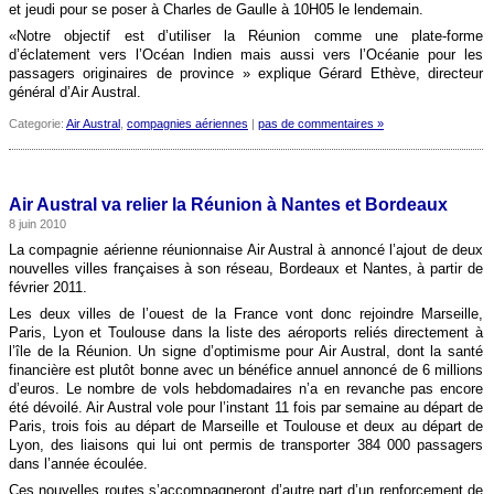
et jeudi pour se poser à Charles de Gaulle à 10H05 le lendemain.
«Notre objectif est d’utiliser la Réunion comme une plate-forme
d’éclatement vers l’Océan Indien mais aussi vers l’Océanie pour les
passagers originaires de province » explique Gérard Ethève, directeur
général d’Air Austral.
Categorie:
Air Austral
,
compagnies aériennes
|
pas de commentaires »
Air Austral va relier la Réunion à Nantes et Bordeaux
8 juin 2010
La compagnie aérienne réunionnaise Air Austral à annoncé l’ajout de deux
nouvelles villes françaises à son réseau, Bordeaux et Nantes, à partir de
février 2011.
Les deux villes de l’ouest de la France vont donc rejoindre Marseille,
Paris, Lyon et Toulouse dans la liste des aéroports reliés directement à
l’île de la Réunion. Un signe d’optimisme pour Air Austral, dont la santé
financière est plutôt bonne avec un bénéfice annuel annoncé de 6 millions
d’euros. Le nombre de vols hebdomadaires n’a en revanche pas encore
été dévoilé. Air Austral vole pour l’instant 11 fois par semaine au départ de
Paris, trois fois au départ de Marseille et Toulouse et deux au départ de
Lyon, des liaisons qui lui ont permis de transporter 384 000 passagers
dans l’année écoulée.
Ces nouvelles routes s’accompagneront d’autre part d’un renforcement de