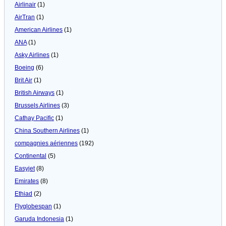
Airlinair
(1)
AirTran
(1)
American Airlines
(1)
ANA
(1)
Asky Airlines
(1)
Boeing
(6)
Brit Air
(1)
British Airways
(1)
Brussels Airlines
(3)
Cathay Pacific
(1)
China Southern Airlines
(1)
compagnies aériennes
(192)
Continental
(5)
Easyjet
(8)
Emirates
(8)
Ethiad
(2)
Flyglobespan
(1)
Garuda Indonesia
(1)