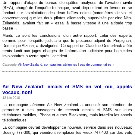
Un rapport d’étape du bureau d’enquêtes analyses de l’aviation civile
(BEA), chargé de l’enquête technique, avait déjà estimé en février en se
fondant sur l’exploitation des deux boîtes noires (paramètres de vol et
conversations) que les deux pilotes allemands, supervisés par cinq Néo-
Zélandais, avaient fait un « essai à basse vitesse à une altitude trop
basse ».
Mardi, ce sont les conclusions d’un autre rapport, celui des experts
commis pour l’enquête judiciaire que le procureur-adjoint de Perpignan,
Dominique Alzeari, a divulguées. Ce rapport de Claudine Oosterlinck a été
remis lundi aux juges chargés de l’information judiciaire pour homicides
involontaires ouverte après l’accident.
Categorie:
Air New Zealand
,
compagnies aériennes
|
pas de commentaires »
Air New Zealand: emails et SMS en vol, oui, appels
vocaux, non!
12 juin 2010
La compagnie aérienne Air New Zealand a annoncé son intention de
permettre à ses passagers de recevoir emails et SMS sur leurs
téléphones mobiles, iPhone et autres Blackberry, mais interdira les appels
téléphoniques.
La compagnie devrait développer ce nouveau service dans ses nouveaux
Boeing 777-300, qui viendront remplacer les vieux 747-400 sur des vols