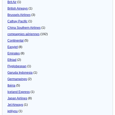
Brit Air
(1)
British Airways
(1)
Brussels Airlines
(3)
Cathay Pacific
(1)
China Southern Airlines
(1)
compagnies aériennes
(192)
Continental
(5)
Easyjet
(8)
Emirates
(8)
Ethiad
(2)
Flyglobespan
(1)
Garuda Indonesia
(1)
Germanwings
(2)
Ibéria
(5)
Iceland Express
(1)
Japan Airlines
(8)
Jet Airways
(1)
jet4you
(1)