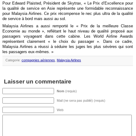
Pour Edward Plaisted, Président de Skytrax, « Le Prix d’Excellence pour
la qualité de service en Asie représente une formidable reconnaissance
pour Malaysia Airlines. Ce prix récompense le nec plus ultra de la qualité
de service à bord mais aussi au sol.
Malaysia Airlines a aussi remporté le « Prix de la meilleure Classe
Economie au monde », reflétant le haut niveau de qualité proposé aux
passagers voyageant dans cette cabine. Les World Airline Awards
représentent clairement « le choix du passager ». Dans ce cadre,
Malaysia Airlines a réussi à séduire les juges les plus sévères qui sont
les passagers eux-mêmes. »
Categorie:
compagnies aériennes
,
Malaysia Airlines
Laisser un commentaire
Nom
(requis)
Mail (ne sera pas publié) (requis)
Web