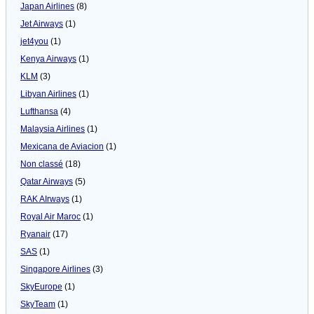
Japan Airlines
(8)
Jet Airways
(1)
jet4you
(1)
Kenya Airways
(1)
KLM
(3)
Libyan Airlines
(1)
Lufthansa
(4)
Malaysia Airlines
(1)
Mexicana de Aviacion
(1)
Non classé
(18)
Qatar Airways
(5)
RAK AIrways
(1)
Royal Air Maroc
(1)
Ryanair
(17)
SAS
(1)
Singapore Airlines
(3)
SkyEurope
(1)
SkyTeam
(1)