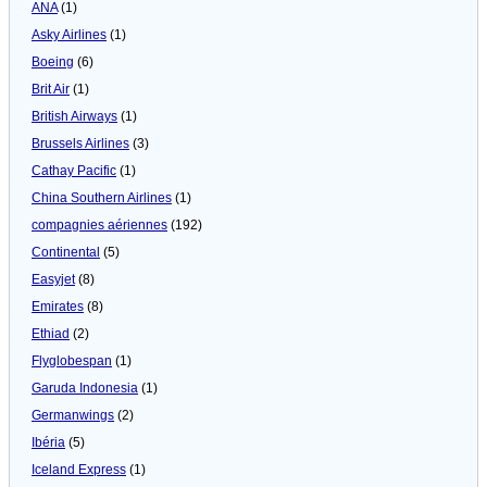
ANA
(1)
Asky Airlines
(1)
Boeing
(6)
Brit Air
(1)
British Airways
(1)
Brussels Airlines
(3)
Cathay Pacific
(1)
China Southern Airlines
(1)
compagnies aériennes
(192)
Continental
(5)
Easyjet
(8)
Emirates
(8)
Ethiad
(2)
Flyglobespan
(1)
Garuda Indonesia
(1)
Germanwings
(2)
Ibéria
(5)
Iceland Express
(1)