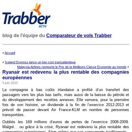
blog de l'équipe du
Comparateur de vols Trabber
»
Accueil
«
Iceland Express lance un low cost transatlantique
Malaysia Airlines remporte le Prix de la Meilleure Classe Economie au monde
»
Ryanair est redevenu la plus rentable des compagnies
européennes
5 juin 2010
La compagnie à bas coûts irlandaise a profité d’un transfert des
passagers vers les plus bas tarifs, mais aussi de la baisse du pétrole et
du développement des recettes annexes. Elle versera, pour la première
fois de son histoire, un dividende à la fin de l’exercice 2012-2013 et
prévoit de passer devant Air France-KLM en nombre de personnes
transportées.
Oubliés les 169 millions d’euros de pertes de l’exercice 2008-2009.
Malgré… ou grâce à la crise, Ryanair est redevenu la plus rentable des
compagnies européennes. Alors même que ses concurrents traditionnels -