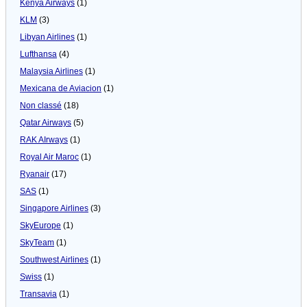
Kenya Airways
(1)
KLM
(3)
Libyan Airlines
(1)
Lufthansa
(4)
Malaysia Airlines
(1)
Mexicana de Aviacion
(1)
Non classé
(18)
Qatar Airways
(5)
RAK AIrways
(1)
Royal Air Maroc
(1)
Ryanair
(17)
SAS
(1)
Singapore Airlines
(3)
SkyEurope
(1)
SkyTeam
(1)
Southwest Airlines
(1)
Swiss
(1)
Transavia
(1)