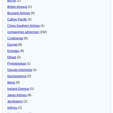
Brit Air
(1)
British Airways
(1)
Brussels Airlines
(3)
Cathay Pacific
(1)
China Southern Airlines
(1)
compagnies aériennes
(192)
Continental
(5)
Easyjet
(8)
Emirates
(8)
Ethiad
(2)
Flyglobespan
(1)
Garuda Indonesia
(1)
Germanwings
(2)
Ibéria
(5)
Iceland Express
(1)
Japan Airlines
(8)
Jet Airways
(1)
jet4you
(1)