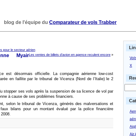
blog de l'équipe du
Comparateur de vols Trabber
Lin
es pour le secteur aérien
enne Myair
Les ventes de billets d’avion en agence reculent encore
»
Vol
X
ce est désormais officielle. La compagnie aérienne low-cost
Rec
arée en faillite par le tribunal de Vicenza (Nord de l’Italie) le 2
du stopper ses vols après la suspension de sa licence de vol par
talienne à cause de ses problèmes financiers.
Cat
nt, selon le tribunal de Vicenza, générés des malversations et
faux bilans pour un montant évalué par la police financière
Aero
 2008.
aér
Aig
Air 