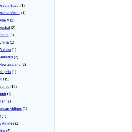
 Arabia Egypt
(1)
 Arabia Maroc
(1)
Asia X
(2)
Austral
(2)
Berlin
(3)
 China
(1)
 Guinée
(1)
 Mauritus
(2)
 New Zealand
(2)
 Nigeria
(1)
bus
(5)
France
(19)
inair
(1)
Tran
(1)
rican Airlines
(1)
A
(1)
y Airlines
(1)
ing
(6)