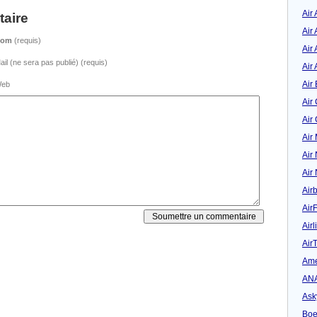
Air
aire
Air
Nom
(requis)
Air 
ail (ne sera pas publié) (requis)
Air 
Air 
eb
Air
Air
Air
Air
Air
Air
Air
Airl
Air
Ame
AN
Ask
Boe