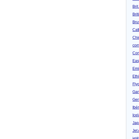
Brit
Bri
Bru
Cat
Chi
com
Con
Eas
Emi
Eth
Fly
Gar
Ger
Ibér
Ice
Jap
Jet
jet