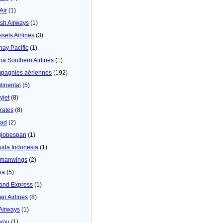
 Air
(1)
tish Airways
(1)
ssels Airlines
(3)
hay Pacific
(1)
na Southern Airlines
(1)
pagnies aériennes
(192)
tinental
(5)
yjet
(8)
rates
(8)
iad
(2)
globespan
(1)
uda Indonesia
(1)
manwings
(2)
ia
(5)
land Express
(1)
an Airlines
(8)
 Airways
(1)
4you
(1)