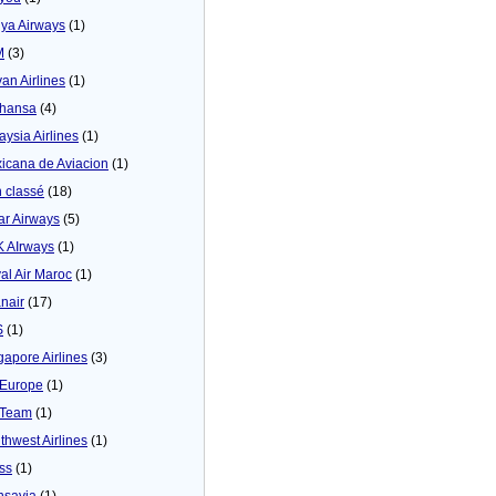
ya Airways
(1)
M
(3)
yan Airlines
(1)
thansa
(4)
aysia Airlines
(1)
icana de Aviacion
(1)
 classé
(18)
ar Airways
(5)
 AIrways
(1)
al Air Maroc
(1)
nair
(17)
S
(1)
gapore Airlines
(3)
Europe
(1)
yTeam
(1)
thwest Airlines
(1)
ss
(1)
nsavia
(1)