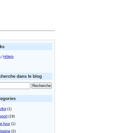
ks
s
/
Hôtels
herche dans le blog
egories
flot
(1)
oport
(19)
le Azur
(1)
Algérie
(2)