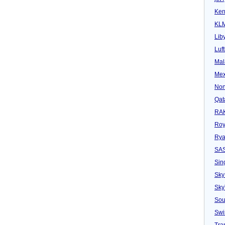
Ken
KL
Lib
Luf
Mal
Mex
Non
Qat
RAK
Roy
Rya
SA
Sin
Sky
Sk
Sou
Swi
Tra