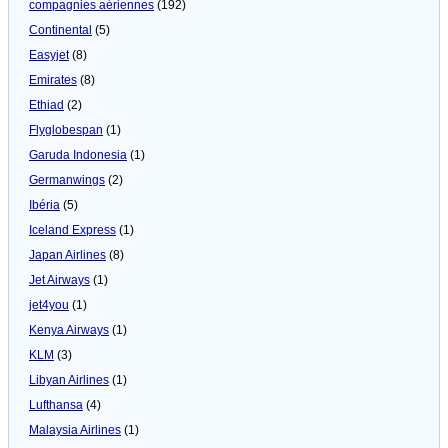
compagnies aériennes
(192)
Continental
(5)
Easyjet
(8)
Emirates
(8)
Ethiad
(2)
Flyglobespan
(1)
Garuda Indonesia
(1)
Germanwings
(2)
Ibéria
(5)
Iceland Express
(1)
Japan Airlines
(8)
Jet Airways
(1)
jet4you
(1)
Kenya Airways
(1)
KLM
(3)
Libyan Airlines
(1)
Lufthansa
(4)
Malaysia Airlines
(1)