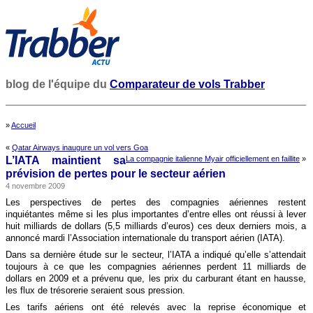
blog de l'équipe du
Comparateur de vols Trabber
»
Accueil
«
Qatar Airways inaugure un vol vers Goa
L’IATA maintient sa
La compagnie italienne Myair officiellement en faillite
»
prévision de pertes pour le secteur aérien
4 novembre 2009
Les perspectives de pertes des compagnies aériennes restent
inquiétantes même si les plus importantes d’entre elles ont réussi à lever
huit milliards de dollars (5,5 milliards d’euros) ces deux derniers mois, a
annoncé mardi l’Association internationale du transport aérien (IATA).
Dans sa dernière étude sur le secteur, l’IATA a indiqué qu’elle s’attendait
toujours à ce que les compagnies aériennes perdent 11 milliards de
dollars en 2009 et a prévenu que, les prix du carburant étant en hausse,
les flux de trésorerie seraient sous pression.
Les tarifs aériens ont été relevés avec la reprise économique et