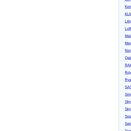
Ken
KL
Lib
Luf
Mal
Mex
Non
Qat
RAK
Roy
Rya
SA
Sin
Sky
Sk
Sou
Swi
Tra