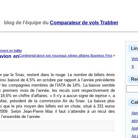
blog de l'équipe du
Comparateur de vols Trabber
Lin
ment en faillite
avion en
Continental lance ses nouveaux sièges affaires Business First
»
Vol
X
er par le Snav, restent dans le rouge. Le nombre de billets émis
Rec
nsi baissé de 4,5% en octobre par rapport à l’année précédente
par les compagnies membres de l’IATA de 14%. La baisse semble
dix premiers mois de l’année, les reculs sont respectivement de
8,6% en chiffre d’affaires. « Il n’y a aucun signe de reprise », a
Mas, président de la commission Air du Snav. La baisse plus
Cat
i que le prix moyen des billets est en chute, situé à 331 euros
009. Selon Jean-Pierre Mas il faut s’attendre à un recul des
Aero
 l’ensemble de l’année.
aér
Aig
Air 