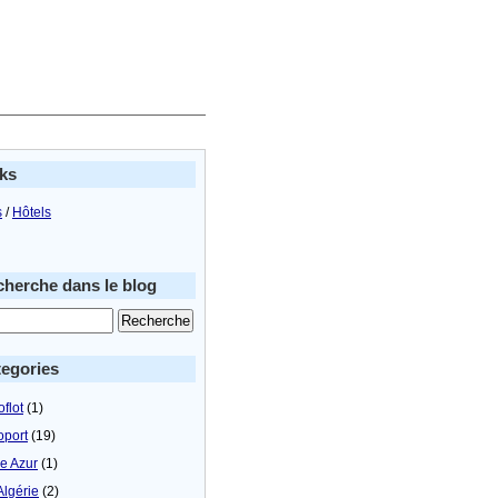
ks
s
/
Hôtels
herche dans le blog
egories
flot
(1)
oport
(19)
le Azur
(1)
Algérie
(2)