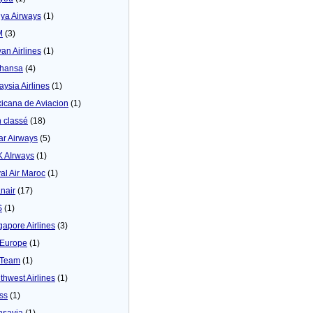
ya Airways
(1)
M
(3)
yan Airlines
(1)
thansa
(4)
aysia Airlines
(1)
icana de Aviacion
(1)
 classé
(18)
ar Airways
(5)
 AIrways
(1)
al Air Maroc
(1)
nair
(17)
S
(1)
gapore Airlines
(3)
Europe
(1)
yTeam
(1)
thwest Airlines
(1)
ss
(1)
nsavia
(1)