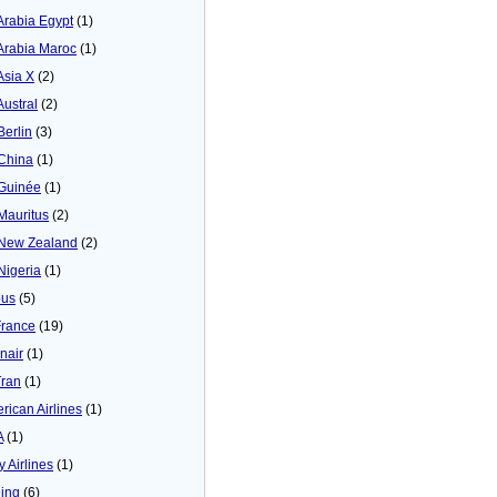
 Arabia Egypt
(1)
 Arabia Maroc
(1)
Asia X
(2)
Austral
(2)
Berlin
(3)
 China
(1)
 Guinée
(1)
 Mauritus
(2)
 New Zealand
(2)
 Nigeria
(1)
bus
(5)
France
(19)
inair
(1)
Tran
(1)
rican Airlines
(1)
A
(1)
y Airlines
(1)
ing
(6)