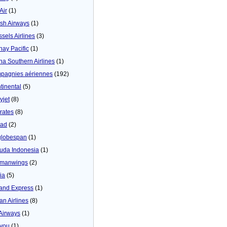
 Air
(1)
tish Airways
(1)
ssels Airlines
(3)
hay Pacific
(1)
na Southern Airlines
(1)
pagnies aériennes
(192)
tinental
(5)
yjet
(8)
rates
(8)
iad
(2)
globespan
(1)
uda Indonesia
(1)
manwings
(2)
ia
(5)
land Express
(1)
an Airlines
(8)
 Airways
(1)
4you
(1)