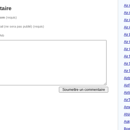
Air
aire
Air
Nom
(requis)
Air 
ail (ne sera pas publié) (requis)
Air 
Air 
eb
Air
Air
Air
Air
Air
Air
Air
Airl
Air
Ame
AN
Ask
Boe