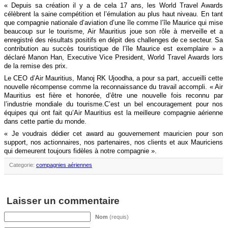
« Depuis sa création il y a de cela 17 ans, les World Travel Awards
célèbrent la saine compétition et l’émulation au plus haut niveau. En tant
que compagnie nationale d’aviation d’une île comme l’île Maurice qui mise
beaucoup sur le tourisme, Air Mauritius joue son rôle à merveille et a
enregistré des résultats positifs en dépit des challenges de ce secteur. Sa
contribution au succès touristique de l’île Maurice est exemplaire » a
déclaré Manon Han, Executive Vice President, World Travel Awards lors
de la remise des prix.
Le CEO d’Air Mauritius, Manoj RK Ujoodha, a pour sa part, accueilli cette
nouvelle récompense comme la reconnaissance du travail accompli. « Air
Mauritius est fière et honorée, d’être une nouvelle fois reconnu par
l’industrie mondiale du tourisme.C’est un bel encouragement pour nos
équipes qui ont fait qu’Air Mauritius est la meilleure compagnie aérienne
dans cette partie du monde.
« Je voudrais dédier cet award au gouvernement mauricien pour son
support, nos actionnaires, nos partenaires, nos clients et aux Mauriciens
qui demeurent toujours fidèles à notre compagnie ».
Categorie:
compagnies aériennes
Laisser un commentaire
Nom
(requis)