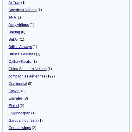
AirTran
(1)
American Airlines
(1)
ANA
(1)
Asky Airlines
(1)
Boeing
(6)
Brit Air
(1)
British Airways
(1)
Brussels Airlines
(3)
Cathay Pacific
(1)
China Southern Airlines
(1)
compagnies aériennes
(192)
Continental
(5)
Easyjet
(8)
Emirates
(8)
Ethiad
(2)
Flyglobespan
(1)
Garuda Indonesia
(1)
Germanwings
(2)