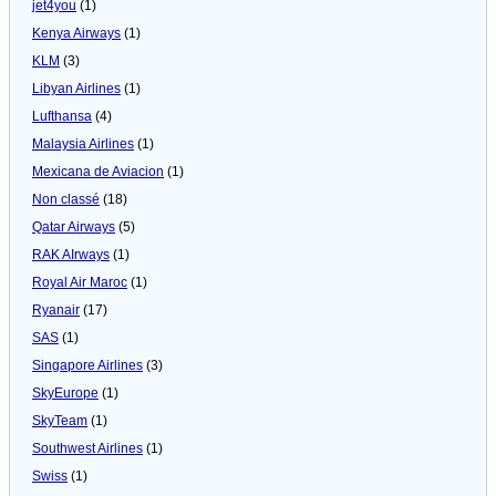
jet4you
(1)
Kenya Airways
(1)
KLM
(3)
Libyan Airlines
(1)
Lufthansa
(4)
Malaysia Airlines
(1)
Mexicana de Aviacion
(1)
Non classé
(18)
Qatar Airways
(5)
RAK AIrways
(1)
Royal Air Maroc
(1)
Ryanair
(17)
SAS
(1)
Singapore Airlines
(3)
SkyEurope
(1)
SkyTeam
(1)
Southwest Airlines
(1)
Swiss
(1)