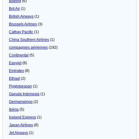
Boeing
(6)
Brit Air
(1)
British Airways
(1)
Brussels Airlines
(3)
Cathay Pacific
(1)
China Southern Airlines
(1)
compagnies aériennes
(192)
Continental
(5)
Easyjet
(8)
Emirates
(8)
Ethiad
(2)
Flyglobespan
(1)
Garuda Indonesia
(1)
Germanwings
(2)
Ibéria
(5)
Iceland Express
(1)
Japan Airlines
(8)
Jet Airways
(1)