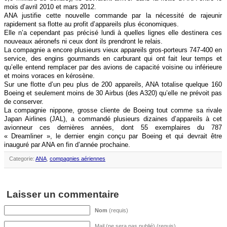
mois d’avril 2010 et mars 2012.
ANA justifie cette nouvelle commande par la nécessité de rajeunir
rapidement sa flotte au profit d’appareils plus économiques.
Elle n’a cependant pas précisé lundi à quelles lignes elle destinera ces
nouveaux aéronefs ni ceux dont ils prendront le relais.
La compagnie a encore plusieurs vieux appareils gros-porteurs 747-400 en
service, des engins gourmands en carburant qui ont fait leur temps et
qu’elle entend remplacer par des avions de capacité voisine ou inférieure
et moins voraces en kérosène.
Sur une flotte d’un peu plus de 200 appareils, ANA totalise quelque 160
Boeing et seulement moins de 30 Airbus (des A320) qu’elle ne prévoit pas
de conserver.
La compagnie nippone, grosse cliente de Boeing tout comme sa rivale
Japan Airlines (JAL), a commandé plusieurs dizaines d’appareils à cet
avionneur ces dernières années, dont 55 exemplaires du 787
« Dreamliner », le dernier engin conçu par Boeing et qui devrait être
inauguré par ANA en fin d’année prochaine.
Categorie:
ANA
,
compagnies aériennes
Laisser un commentaire
Nom
(requis)
Mail (ne sera pas publié) (requis)