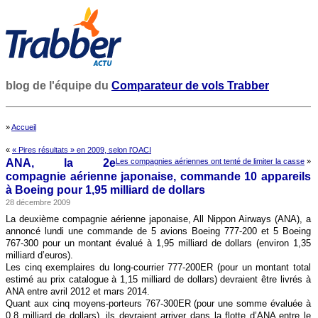
blog de l'équipe du
Comparateur de vols Trabber
»
Accueil
«
« Pires résultats » en 2009, selon l’OACI
ANA, la 2e
Les compagnies aériennes ont tenté de limiter la casse
»
compagnie aérienne japonaise, commande 10 appareils
à Boeing pour 1,95 milliard de dollars
28 décembre 2009
La deuxième compagnie aérienne japonaise, All Nippon Airways (ANA), a
annoncé lundi une commande de 5 avions Boeing 777-200 et 5 Boeing
767-300 pour un montant évalué à 1,95 milliard de dollars (environ 1,35
milliard d’euros).
Les cinq exemplaires du long-courrier 777-200ER (pour un montant total
estimé au prix catalogue à 1,15 milliard de dollars) devraient être livrés à
ANA entre avril 2012 et mars 2014.
Quant aux cinq moyens-porteurs 767-300ER (pour une somme évaluée à
0,8 milliard de dollars), ils devraient arriver dans la flotte d’ANA entre le