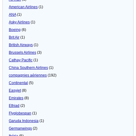
American Airlines
(1)
ANA
(1)
Asky Airlines
(1)
Boeing
(6)
Brit Air
(1)
British Airways
(1)
Brussels Airlines
(3)
Cathay Pacific
(1)
China Southern Airlines
(1)
compagnies aériennes
(192)
Continental
(5)
Easyjet
(8)
Emirates
(8)
Ethiad
(2)
Flyglobespan
(1)
Garuda Indonesia
(1)
Germanwings
(2)
Ibéria
(5)