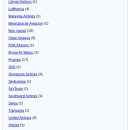
Libyan Airlines
(1)
Lufthansa
(4)
Malaysia Airlines
(1)
Mexicana de Aviacion
(1)
Non classé
(18)
Qatar Airways
(5)
RAK AIrways
(1)
Royal Air Maroc
(1)
Ryanair
(17)
SAS
(1)
Singapore Airlines
(3)
SkyEurope
(1)
SkyTeam
(1)
Southwest Airlines
(1)
Swiss
(1)
Transavia
(1)
United Airlines
(3)
VietJet
(1)