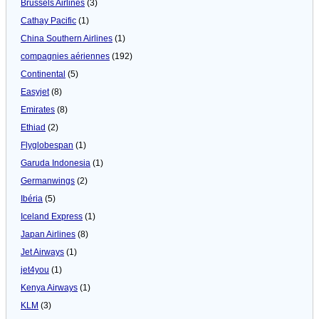
Brussels Airlines
(3)
Cathay Pacific
(1)
China Southern Airlines
(1)
compagnies aériennes
(192)
Continental
(5)
Easyjet
(8)
Emirates
(8)
Ethiad
(2)
Flyglobespan
(1)
Garuda Indonesia
(1)
Germanwings
(2)
Ibéria
(5)
Iceland Express
(1)
Japan Airlines
(8)
Jet Airways
(1)
jet4you
(1)
Kenya Airways
(1)
KLM
(3)