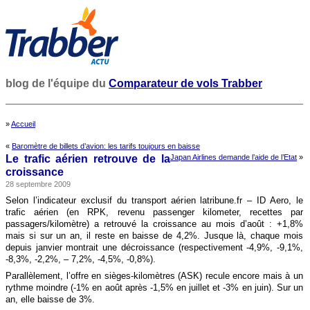
blog de l'équipe du
Comparateur de vols Trabber
»
Accueil
«
Baromètre de billets d’avion: les tarifs toujours en baisse
Le trafic aérien retrouve de la
Japan Airlines demande l’aide de l’Etat
»
croissance
28 septembre 2009
Selon l’indicateur exclusif du transport aérien latribune.fr – ID Aero, le
trafic aérien (en RPK, revenu passenger kilometer, recettes par
passagers/kilomètre) a retrouvé la croissance au mois d’août : +1,8%
mais si sur un an, il reste en baisse de 4,2%. Jusque là, chaque mois
depuis janvier montrait une décroissance (respectivement -4,9%, -9,1%,
-8,3%, -2,2%, – 7,2%, -4,5%, -0,8%).
Parallèlement, l’offre en sièges-kilomètres (ASK) recule encore mais à un
rythme moindre (-1% en août après -1,5% en juillet et -3% en juin). Sur un
an, elle baisse de 3%.