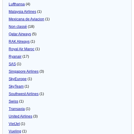
Lufthansa
(4)
Malaysia Airlines
(1)
Mexicana de Aviacion
(1)
Non classé
(18)
Qatar Airways
(5)
RAK AIrways
(1)
Royal Air Maroc
(1)
Ryanair
(17)
SAS
(1)
Singapore Airlines
(3)
SkyEurope
(1)
SkyTeam
(1)
Southwest Airlines
(1)
Swiss
(1)
Transavia
(1)
United Airlines
(3)
VietJet
(1)
Vueling
(1)