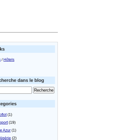
ks
s
/
Hôtels
herche dans le blog
egories
flot
(1)
oport
(19)
le Azur
(1)
Algérie
(2)