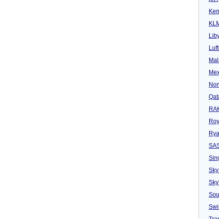
Ken
KL
Lib
Luf
Mal
Mex
Non
Qat
RAK
Roy
Rya
SA
Sin
Sky
Sk
Sou
Swi
Tra