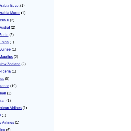
 Arabia Egypt
(1)
 Arabia Maroc
(1)
Asia X
(2)
Austral
(2)
Berlin
(3)
 China
(1)
 Guinée
(1)
 Mauritus
(2)
 New Zealand
(2)
 Nigeria
(1)
bus
(5)
France
(19)
inair
(1)
Tran
(1)
rican Airlines
(1)
A
(1)
y Airlines
(1)
ing
(6)