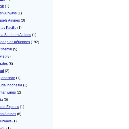
 Air
(1)
tish Airways
(1)
ssels Airlines
(3)
hay Pacific
(1)
na Southern Airlines
(1)
pagnies aériennes
(192)
tinental
(5)
yjet
(8)
rates
(8)
iad
(2)
globespan
(1)
uda Indonesia
(1)
manwings
(2)
ia
(5)
land Express
(1)
an Airlines
(8)
 Airways
(1)
4you
(1)