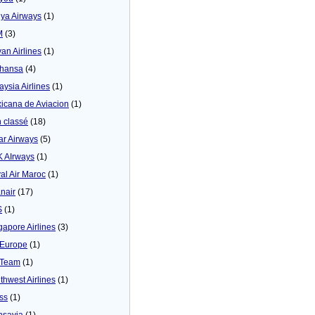
ya Airways
(1)
M
(3)
yan Airlines
(1)
thansa
(4)
aysia Airlines
(1)
icana de Aviacion
(1)
 classé
(18)
ar Airways
(5)
 AIrways
(1)
al Air Maroc
(1)
nair
(17)
S
(1)
gapore Airlines
(3)
Europe
(1)
yTeam
(1)
thwest Airlines
(1)
ss
(1)
nsavia
(1)