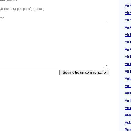
Air
ail (ne sera pas publié) (requis)
Air
eb
Air 
Air 
Air 
Air
Air
Air
Air
Air
Air
Air
Airl
Air
Ame
AN
Ask
Boe