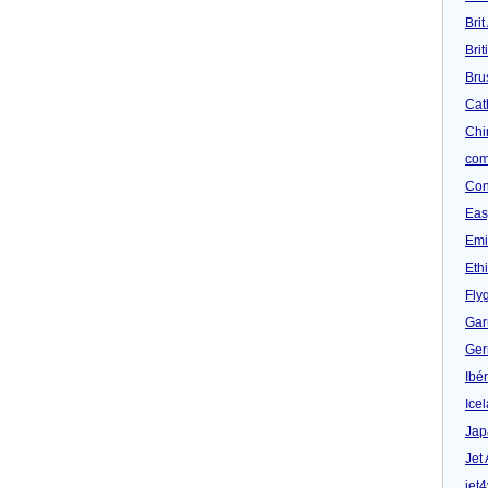
Brit
Bri
Bru
Cat
Chi
com
Con
Eas
Emi
Eth
Fly
Gar
Ger
Ibér
Ice
Jap
Jet
jet