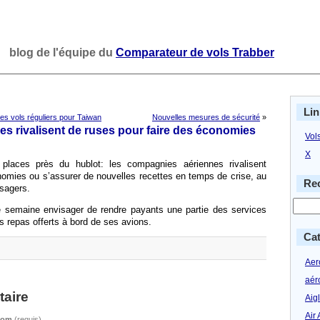
blog de l'équipe du
Comparateur de vols Trabber
Lin
es vols réguliers pour Taiwan
Nouvelles mesures de sécurité
»
s rivalisent de ruses pour faire des économies
Vol
X
places près du hublot: les compagnies aériennes rivalisent
nomies ou s’assurer de nouvelles recettes en temps de crise, au
Rec
sagers.
e semaine envisager de rendre payants une partie des services
s repas offerts à bord de ses avions.
Cat
Aero
aér
aire
Aig
Air 
Nom
(requis)