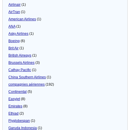
Airlinair
(1)
AirTran
(1)
American Airlines
(1)
ANA
(1)
Asky Airlines
(1)
Boeing
(6)
Brit Air
(1)
British Airways
(1)
Brussels Airlines
(3)
Cathay Pacific
(1)
China Southern Airlines
(1)
compagnies aériennes
(192)
Continental
(5)
Easyjet
(8)
Emirates
(8)
Ethiad
(2)
Flyglobespan
(1)
Garuda Indonesia
(1)