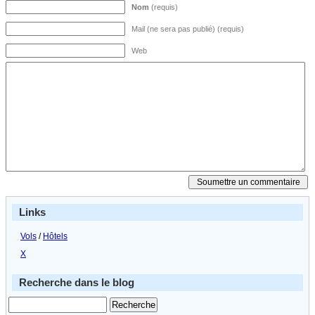
Nom
(requis)
Mail (ne sera pas publié) (requis)
Web
Links
Vols
/
Hôtels
X
Recherche dans le blog