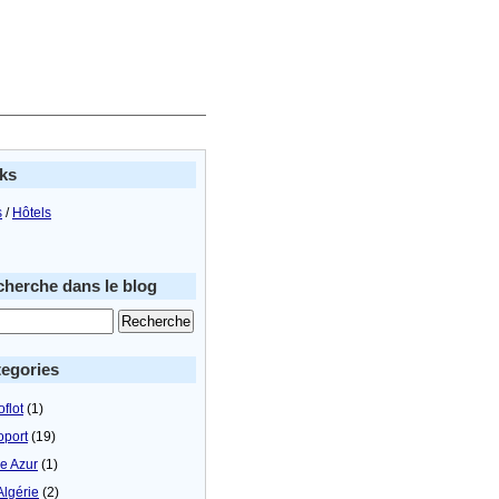
ks
s
/
Hôtels
herche dans le blog
egories
flot
(1)
oport
(19)
le Azur
(1)
Algérie
(2)