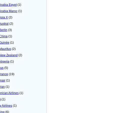
 Arabia Egypt
(1)
 Arabia Maroc
(1)
Asia X
(2)
Austral
(2)
Berlin
(3)
 China
(1)
 Guinée
(1)
 Mauritus
(2)
 New Zealand
(2)
 Nigeria
(1)
bus
(5)
France
(19)
inair
(1)
Tran
(1)
rican Airlines
(1)
A
(1)
y Airlines
(1)
ing
(6)