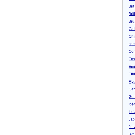
Brit
Bri
Bru
Cat
Chi
com
Con
Eas
Emi
Eth
Fly
Gar
Ger
Ibér
Ice
Jap
Jet
jet