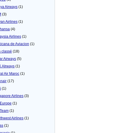
ya Airways
(1)
M
(3)
yan Airlines
(1)
thansa
(4)
aysia Airlines
(1)
icana de Aviacion
(1)
 classé
(18)
ar Airways
(5)
 AIrways
(1)
al Air Maroc
(1)
nair
(17)
S
(1)
gapore Airlines
(3)
Europe
(1)
yTeam
(1)
thwest Airlines
(1)
ss
(1)
nsavia
(1)