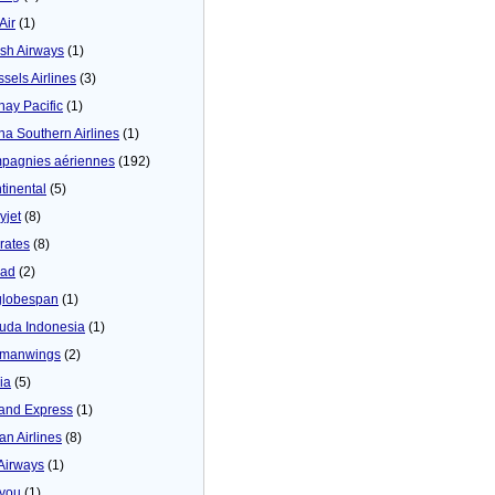
 Air
(1)
tish Airways
(1)
ssels Airlines
(3)
hay Pacific
(1)
na Southern Airlines
(1)
pagnies aériennes
(192)
tinental
(5)
yjet
(8)
rates
(8)
iad
(2)
globespan
(1)
uda Indonesia
(1)
manwings
(2)
ia
(5)
land Express
(1)
an Airlines
(8)
 Airways
(1)
4you
(1)