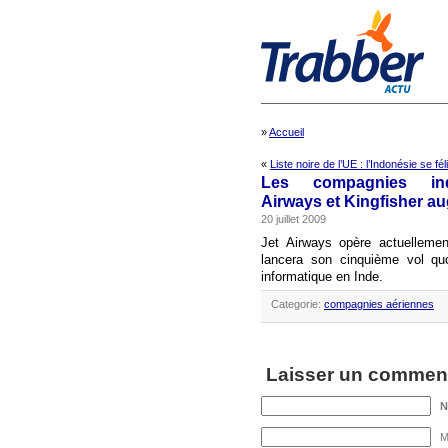
»
Accueil
«
Liste noire de l’UE : l’Indonésie se fé
Les compagnies in
Airways et Kingfisher a
20 juillet 2009
Jet Airways opère actuellemen
lancera son cinquième vol quo
informatique en Inde.
Categorie:
compagnies aériennes
Laisser un comment
M