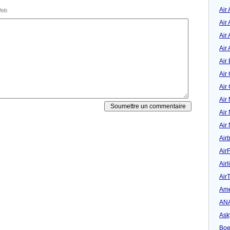
Air
eb
Air
Air 
Air 
Air 
Air
Air
Air
Air
Air
Air
Air
Airl
Air
Ame
AN
Ask
Boe