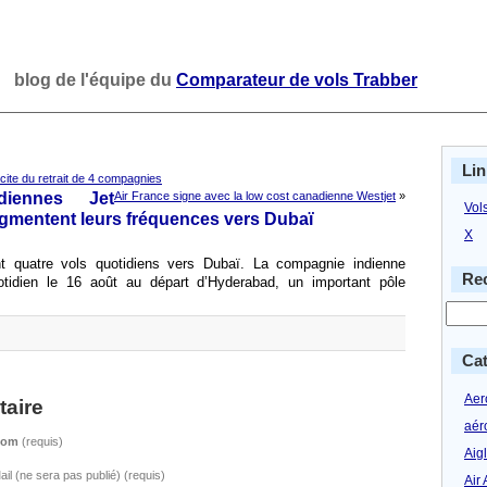
blog de l'équipe du
Comparateur de vols Trabber
Lin
licite du retrait de 4 compagnies
diennes Jet
Air France signe avec la low cost canadienne Westjet
»
Vol
ugmentent leurs fréquences vers Dubaï
X
t quatre vols quotidiens vers Dubaï. La compagnie indienne
Rec
tidien le 16 août au départ d’Hyderabad, un important pôle
Cat
Aero
aire
aér
Nom
(requis)
Aig
ail (ne sera pas publié) (requis)
Air 