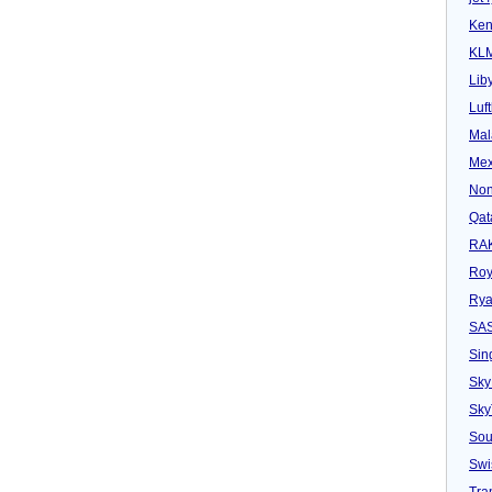
Ken
KL
Lib
Luf
Mal
Mex
Non
Qat
RAK
Roy
Rya
SA
Sin
Sky
Sk
Sou
Swi
Tra