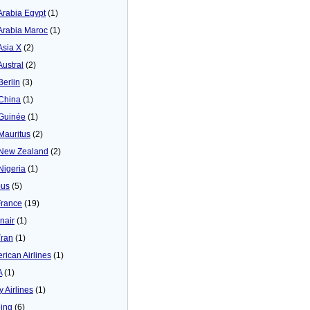
 Arabia Egypt
(1)
 Arabia Maroc
(1)
Asia X
(2)
Austral
(2)
Berlin
(3)
 China
(1)
 Guinée
(1)
 Mauritus
(2)
 New Zealand
(2)
 Nigeria
(1)
bus
(5)
France
(19)
inair
(1)
Tran
(1)
rican Airlines
(1)
A
(1)
y Airlines
(1)
ing
(6)