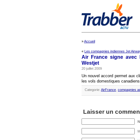
»
Accueil
«
Les compagnies indiennes Jet Airwa
Air France signe avec 
Westjet
20 juillet 2009
Un nouvel accord permet aux cli
les vols domestiques canadiens
Categorie:
AirFrance
,
compagnies a
Laisser un comment
M