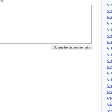
eb
Air
Air
Air 
Air 
Air 
Air
Air
Air
Air
Air
Air
Air
Airl
Air
Ame
AN
Ask
Boe