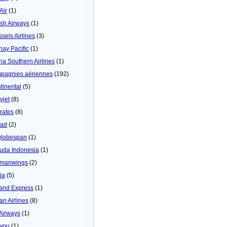
 Air
(1)
tish Airways
(1)
ssels Airlines
(3)
hay Pacific
(1)
na Southern Airlines
(1)
pagnies aériennes
(192)
tinental
(5)
yjet
(8)
rates
(8)
iad
(2)
globespan
(1)
uda Indonesia
(1)
manwings
(2)
ia
(5)
land Express
(1)
an Airlines
(8)
 Airways
(1)
4you
(1)