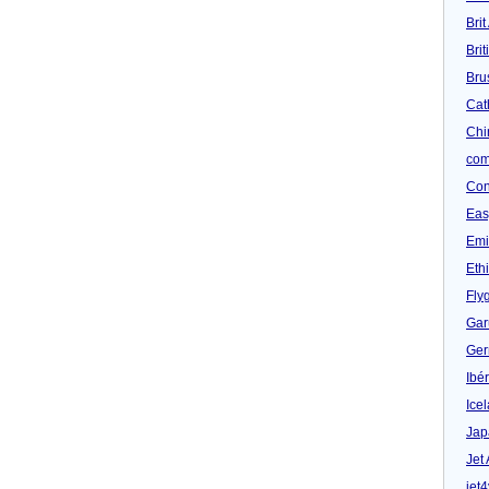
Brit
Bri
Bru
Cat
Chi
com
Con
Eas
Emi
Eth
Fly
Gar
Ger
Ibér
Ice
Jap
Jet
jet