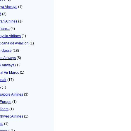
ya Airways
(1)
M
(3)
yan Airlines
(1)
thansa
(4)
aysia Airlines
(1)
icana de Aviacion
(1)
 classé
(18)
ar Airways
(5)
 AIrways
(1)
al Air Maroc
(1)
nair
(17)
S
(1)
gapore Airlines
(3)
Europe
(1)
yTeam
(1)
thwest Airlines
(1)
ss
(1)
nsavia
(1)