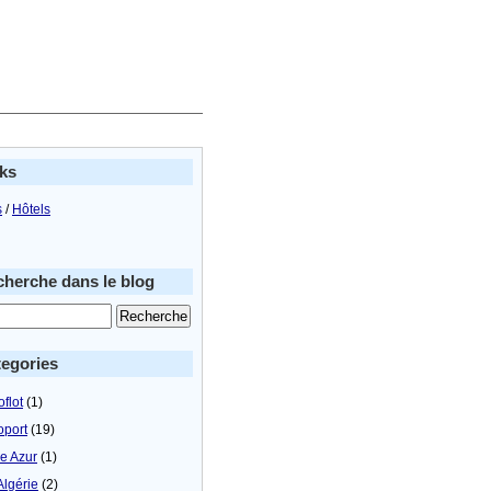
ks
s
/
Hôtels
herche dans le blog
egories
flot
(1)
oport
(19)
le Azur
(1)
Algérie
(2)