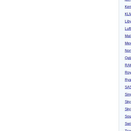
Ken
KL
Lib
Luf
Mal
Mex
Non
Qat
RAK
Roy
Rya
SA
Sin
Sky
Sk
Sou
Swi
Tra