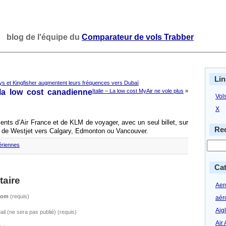
blog de l'équipe du
Comparateur de vols Trabber
Lin
ys et Kingfisher augmentent leurs fréquences vers Dubaï
la low cost canadienne
Italie – La low cost MyAir ne vole plus
»
Vol
X
ents d’Air France et de KLM de voyager, avec un seul billet, sur
Rec
 de Westjet vers Calgary, Edmonton ou Vancouver.
ériennes
Cat
aire
Aero
Nom
(requis)
aér
Aig
ail (ne sera pas publié) (requis)
Air 