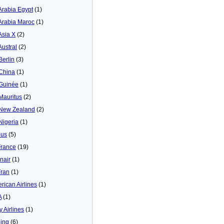
 Arabia Egypt
(1)
 Arabia Maroc
(1)
Asia X
(2)
Austral
(2)
Berlin
(3)
 China
(1)
 Guinée
(1)
 Mauritus
(2)
 New Zealand
(2)
 Nigeria
(1)
bus
(5)
France
(19)
inair
(1)
Tran
(1)
rican Airlines
(1)
A
(1)
y Airlines
(1)
ing
(6)