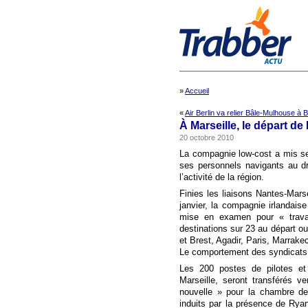
»
Accueil
«
Air Berlin va relier Bâle-Mulhouse à B
À Marseille, le départ de
20 octobre 2010
La compagnie low-cost a mis se
ses personnels navigants au dr
l’activité de la région.
Finies les liaisons Nantes-Mars
janvier, la compagnie irlandais
mise en examen pour « travail
destinations sur 23 au départ ou
et Brest, Agadir, Paris, Marrak
Le comportement des syndicats
Les 200 postes de pilotes et
Marseille, seront transférés 
nouvelle » pour la chambre de
induits par la présence de Ryan