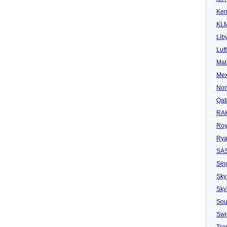
Ken
KL
Lib
Luf
Mal
Mex
Non
Qat
RAK
Roy
Rya
SA
Sin
Sky
Sk
Sou
Swi
Tra