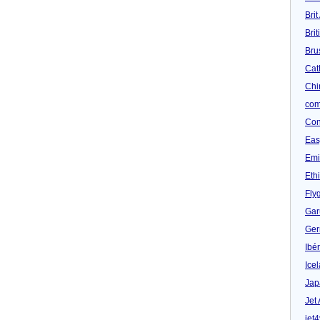
Brit
Bri
Bru
Cat
Chi
com
Con
Eas
Emi
Eth
Fly
Gar
Ger
Ibér
Ice
Jap
Jet
jet