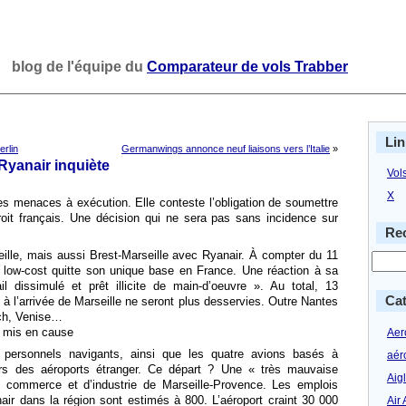
blog de l'équipe du
Comparateur de vols Trabber
Lin
erlin
Germanwings annonce neuf liaisons vers l’Italie
»
 Ryanair inquiète
Vol
X
s menaces à exécution. Elle conteste l’obligation de soumettre
oit français. Une décision qui ne sera pas sans incidence sur
Rec
eille, mais aussi Brest-Marseille avec Ryanair. À compter du 11
e low-cost quitte son unique base en France. Une réaction à sa
 dissimulé et prêt illicite de main-d’oeuvre ». Au total, 13
Cat
 à l’arrivée de Marseille ne seront plus desservies. Outre Nantes
ech, Venise…
 mis en cause
Aero
 personnels navigants, ainsi que les quatre avions basés à
aér
vers des aéroports étranger. Ce départ ? Une « très mauvaise
Aig
 commerce et d’industrie de Marseille-Provence. Les emplois
air dans la région sont estimés à 800. L’aéroport craint 30 000
Air 