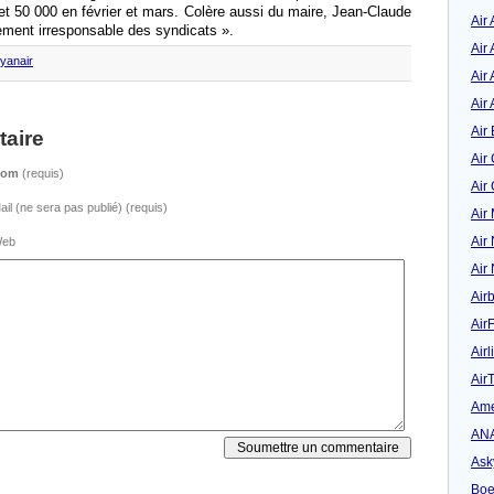
et 50 000 en février et mars. Colère aussi du maire, Jean-Claude
Air
ement irresponsable des syndicats ».
Air
yanair
Air 
Air 
Air 
aire
Air
Nom
(requis)
Air
ail (ne sera pas publié) (requis)
Air
Air
eb
Air
Air
Air
Airl
Air
Ame
AN
Ask
Boe