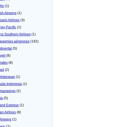
 Air
(1)
tish Airways
(1)
ssels Airlines
(3)
hay Pacific
(1)
na Southern Airlines
(1)
pagnies aériennes
(192)
tinental
(5)
yjet
(8)
rates
(8)
iad
(2)
globespan
(1)
uda Indonesia
(1)
manwings
(2)
ia
(5)
land Express
(1)
an Airlines
(8)
 Airways
(1)
4you
(1)