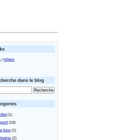
ks
s
/
Hôtels
herche dans le blog
egories
flot
(1)
oport
(19)
le Azur
(1)
Algérie
(2)