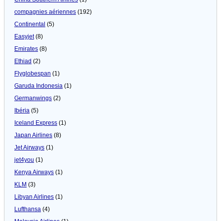
compagnies aériennes
(192)
Continental
(5)
Easyjet
(8)
Emirates
(8)
Ethiad
(2)
Flyglobespan
(1)
Garuda Indonesia
(1)
Germanwings
(2)
Ibéria
(5)
Iceland Express
(1)
Japan Airlines
(8)
Jet Airways
(1)
jet4you
(1)
Kenya Airways
(1)
KLM
(3)
Libyan Airlines
(1)
Lufthansa
(4)