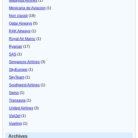
Malaysia Airlines
(1)
Mexicana de Aviacion
(1)
Non classé
(18)
Qatar Airways
(5)
RAK AIrways
(1)
Royal Air Maroc
(1)
Ryanair
(17)
SAS
(1)
Singapore Airlines
(3)
SkyEurope
(1)
SkyTeam
(1)
Southwest Airlines
(1)
Swiss
(1)
Transavia
(1)
United Airlines
(3)
VietJet
(1)
Vueling
(1)
Archives