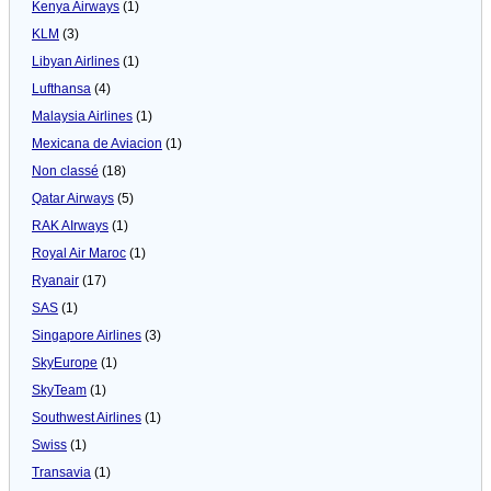
Kenya Airways
(1)
KLM
(3)
Libyan Airlines
(1)
Lufthansa
(4)
Malaysia Airlines
(1)
Mexicana de Aviacion
(1)
Non classé
(18)
Qatar Airways
(5)
RAK AIrways
(1)
Royal Air Maroc
(1)
Ryanair
(17)
SAS
(1)
Singapore Airlines
(3)
SkyEurope
(1)
SkyTeam
(1)
Southwest Airlines
(1)
Swiss
(1)
Transavia
(1)