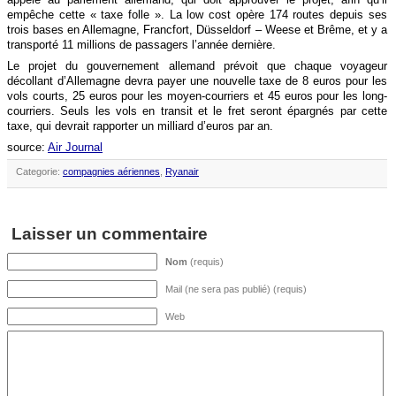
empêche cette « taxe folle ». La low cost opère 174 routes depuis ses
trois bases en Allemagne, Francfort, Düsseldorf – Weese et Brême, et y a
transporté 11 millions de passagers l’année dernière.
Le projet du gouvernement allemand prévoit que chaque voyageur
décollant d’Allemagne devra payer une nouvelle taxe de 8 euros pour les
vols courts, 25 euros pour les moyen-courriers et 45 euros pour les long-
courriers. Seuls les vols en transit et le fret seront épargnés par cette
taxe, qui devrait rapporter un milliard d’euros par an.
source:
Air Journal
Categorie:
compagnies aériennes
,
Ryanair
Laisser un commentaire
Nom
(requis)
Mail (ne sera pas publié) (requis)
Web