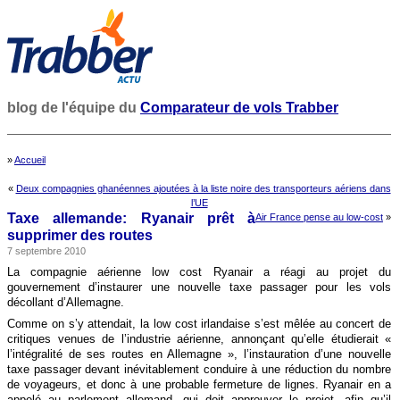
blog de l'équipe du
Comparateur de vols Trabber
»
Accueil
«
Deux compagnies ghanéennes ajoutées à la liste noire des transporteurs aériens dans
l’UE
Taxe allemande: Ryanair prêt à
Air France pense au low-cost
»
supprimer des routes
7 septembre 2010
La compagnie aérienne low cost Ryanair a réagi au projet du
gouvernement d’instaurer une nouvelle taxe passager pour les vols
décollant d’Allemagne.
Comme on s’y attendait, la low cost irlandaise s’est mêlée au concert de
critiques venues de l’industrie aérienne, annonçant qu’elle étudierait «
l’intégralité de ses routes en Allemagne », l’instauration d’une nouvelle
taxe passager devant inévitablement conduire à une réduction du nombre
de voyageurs, et donc à une probable fermeture de lignes. Ryanair en a
appelé au parlement allemand, qui doit approuver le projet, afin qu’il