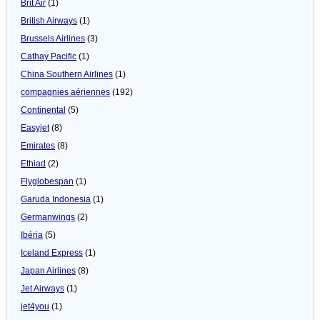
Brit Air
(1)
British Airways
(1)
Brussels Airlines
(3)
Cathay Pacific
(1)
China Southern Airlines
(1)
compagnies aériennes
(192)
Continental
(5)
Easyjet
(8)
Emirates
(8)
Ethiad
(2)
Flyglobespan
(1)
Garuda Indonesia
(1)
Germanwings
(2)
Ibéria
(5)
Iceland Express
(1)
Japan Airlines
(8)
Jet Airways
(1)
jet4you
(1)