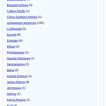
Brussels Airlines
(3)
Cathay Pacific
(1)
China Southern Airlines
(1)
compagnies aériennes
(192)
Continental
(5)
Easyjet
(8)
Emirates
(8)
Ethiad
(2)
Flyglobespan
(1)
Garuda Indonesia
(1)
Germanwings
(2)
Ibéria
(5)
Iceland Express
(1)
Japan Airlines
(8)
Jet Airways
(1)
jet4you
(1)
Kenya Airways
(1)
KLM
(3)