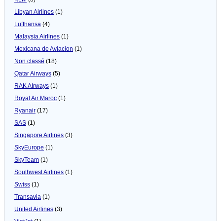
Libyan Airlines
(1)
Lufthansa
(4)
Malaysia Airlines
(1)
Mexicana de Aviacion
(1)
Non classé
(18)
Qatar Airways
(5)
RAK AIrways
(1)
Royal Air Maroc
(1)
Ryanair
(17)
SAS
(1)
Singapore Airlines
(3)
SkyEurope
(1)
SkyTeam
(1)
Southwest Airlines
(1)
Swiss
(1)
Transavia
(1)
United Airlines
(3)