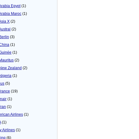
 Arabia Egypt
(1)
 Arabia Maroc
(1)
Asia X
(2)
Austral
(2)
Berlin
(3)
 China
(1)
 Guinée
(1)
 Mauritus
(2)
 New Zealand
(2)
 Nigeria
(1)
bus
(5)
France
(19)
inair
(1)
Tran
(1)
rican Airlines
(1)
A
(1)
y Airlines
(1)
ing
(6)