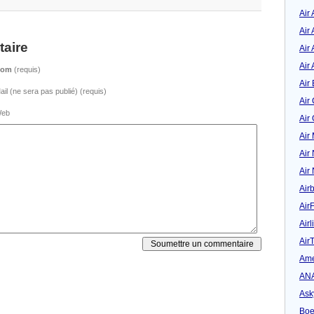
Air
Air
aire
Air 
Air 
Nom
(requis)
Air 
ail (ne sera pas publié) (requis)
Air
eb
Air
Air
Air
Air
Air
Air
Airl
Air
Ame
AN
Ask
Boe