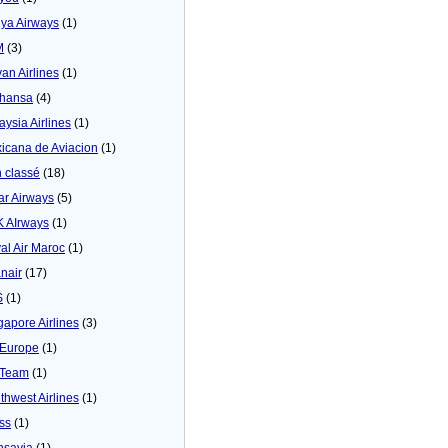
ya Airways
(1)
M
(3)
yan Airlines
(1)
thansa
(4)
aysia Airlines
(1)
icana de Aviacion
(1)
 classé
(18)
ar Airways
(5)
 AIrways
(1)
al Air Maroc
(1)
nair
(17)
S
(1)
gapore Airlines
(3)
Europe
(1)
yTeam
(1)
thwest Airlines
(1)
ss
(1)
nsavia
(1)