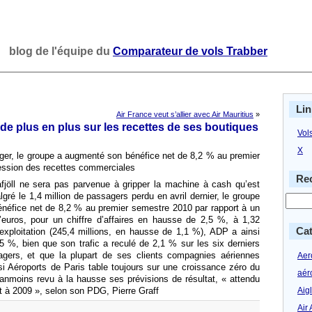
blog de l'équipe du
Comparateur de vols Trabber
Lin
Air France veut s’allier avec Air Mauritius
»
de plus en plus sur les recettes de ses boutiques
Vol
X
ager, le groupe a augmenté son bénéfice net de 8,2 % au premier
ression des recettes commerciales
Rec
fjöll ne sera pas parvenue à gripper la machine à cash qu’est
ré le 1,4 million de passagers perdu en avril dernier, le groupe
néfice net de 8,2 % au premier semestre 2010 par rapport à un
d’euros, pour un chiffre d’affaires en hausse de 2,5 %, à 1,32
Cat
d’exploitation (245,4 millions, en hausse de 1,1 %), ADP a ainsi
 %, bien que son trafic a reculé de 2,1 % sur les six derniers
agers, et que la plupart de ses clients compagnies aériennes
Aero
 si Aéroports de Paris table toujours sur une croissance zéro du
aér
éanmoins revu à la hausse ses prévisions de résultat, « attendu
Aig
rt à 2009 », selon son PDG, Pierre Graff
Air 