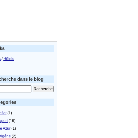
ks
s
/
Hôtels
herche dans le blog
egories
flot
(1)
oport
(19)
le Azur
(1)
Algérie
(2)