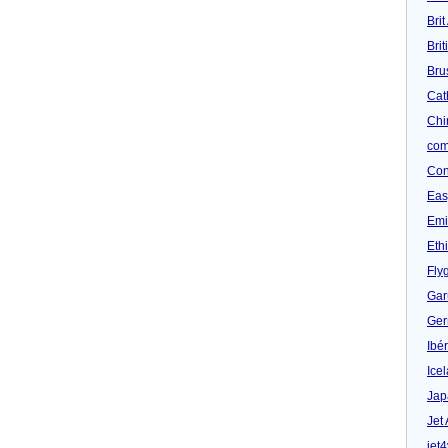
Brit
Bri
Bru
Cat
Chi
com
Con
Eas
Emi
Eth
Fly
Gar
Ger
Ibér
Ice
Jap
Jet
jet