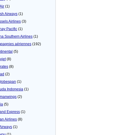
 Air
(1)
tish Airways
(1)
ssels Airlines
(3)
hay Pacific
(1)
na Southern Airlines
(1)
pagnies aériennes
(192)
tinental
(5)
yjet
(8)
rates
(8)
iad
(2)
globespan
(1)
uda Indonesia
(1)
manwings
(2)
ia
(5)
land Express
(1)
an Airlines
(8)
 Airways
(1)
4you
(1)