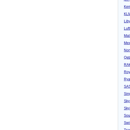
Ken
KL
Lib
Luf
Mal
Mex
Non
Qat
RAK
Roy
Rya
SA
Sin
Sky
Sk
Sou
Swi
Tra