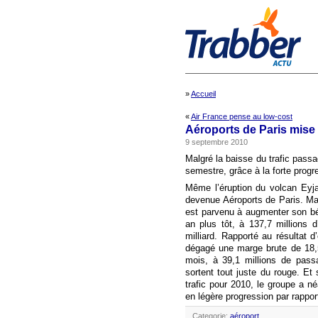
»
Accueil
«
Air France pense au low-cost
Aéroports de Paris mise 
9 septembre 2010
Malgré la baisse du trafic pass
semestre, grâce à la forte prog
Même l’éruption du volcan Eyja
devenue Aéroports de Paris. Malg
est parvenu à augmenter son bé
an plus tôt, à 137,7 millions 
milliard. Rapporté au résultat 
dégagé une marge brute de 18,5
mois, à 39,1 millions de pass
sortent tout juste du rouge. Et
trafic pour 2010, le groupe a n
en légère progression par rappo
Categorie:
aéroport