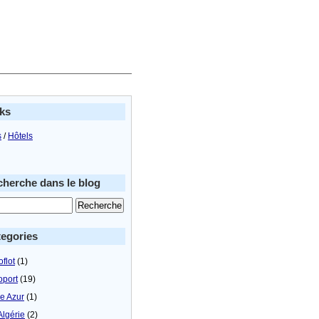
ks
s
/
Hôtels
herche dans le blog
egories
flot
(1)
oport
(19)
le Azur
(1)
Algérie
(2)