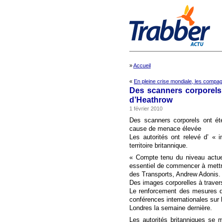
»
Accueil
«
En pleine crise mondiale, les compag
Des scanners corporels 
d’Heathrow
1 février 2010
Des scanners corporels ont ét
cause de menace élevée
Les autorités ont relevé d’ « 
territoire britannique.
« Compte tenu du niveau actuel
essentiel de commencer à mettr
des Transports, Andrew Adonis.
Des images corporelles à traver
Le renforcement des mesures de
conférences internationales sur 
Londres la semaine dernière.
Les autorités britanniques se m