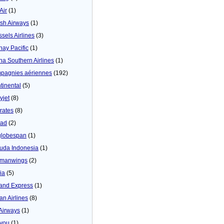
 Air
(1)
tish Airways
(1)
ssels Airlines
(3)
hay Pacific
(1)
na Southern Airlines
(1)
pagnies aériennes
(192)
tinental
(5)
yjet
(8)
rates
(8)
iad
(2)
globespan
(1)
uda Indonesia
(1)
manwings
(2)
ia
(5)
land Express
(1)
an Airlines
(8)
 Airways
(1)
4you
(1)