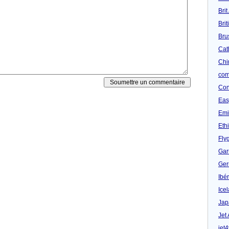
Brit
Bri
Bru
Cat
Chi
com
Con
Eas
Emi
Eth
Fly
Gar
Ger
Ibér
Ice
Jap
Jet
jet