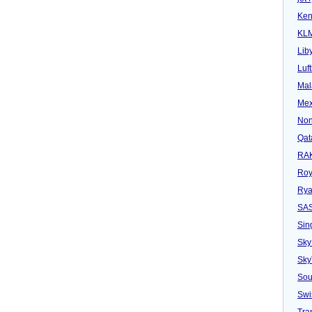
Ken
KL
Lib
Luf
Mal
Mex
Non
Qat
RAK
Roy
Rya
SA
Sin
Sky
Sk
Sou
Swi
Tra