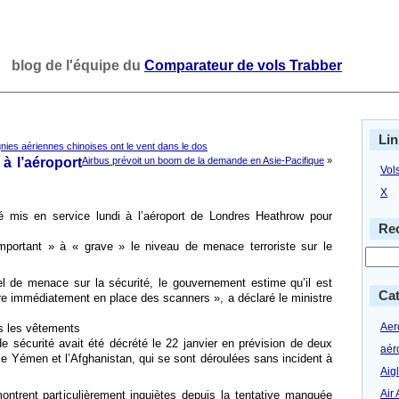
blog de l'équipe du
Comparateur de vols Trabber
Lin
nies aériennes chinoises ont le vent dans le dos
à l’aéroport
Airbus prévoit un boom de la demande en Asie-Pacifique
»
Vol
X
é mis en service lundi à l’aéroport de Londres Heathrow pour
Rec
important » à « grave » le niveau de menace terroriste sur le
 de menace sur la sécurité, le gouvernement estime qu’il est
Cat
e immédiatement en place des scanners », a déclaré le ministre
Aero
s les vêtements
 sécurité avait été décrété le 22 janvier en prévision de deux
aér
le Yémen et l’Afghanistan, qui se sont déroulées sans incident à
Aig
Air 
ontrent particulièrement inquiètes depuis la tentative manquée