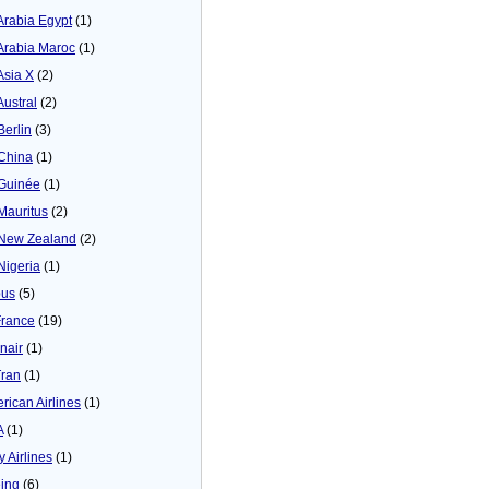
 Arabia Egypt
(1)
 Arabia Maroc
(1)
Asia X
(2)
Austral
(2)
Berlin
(3)
 China
(1)
 Guinée
(1)
 Mauritus
(2)
 New Zealand
(2)
 Nigeria
(1)
bus
(5)
France
(19)
inair
(1)
Tran
(1)
rican Airlines
(1)
A
(1)
y Airlines
(1)
ing
(6)