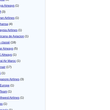
ya Airways
(1)
M
(3)
yan Airlines
(1)
thansa
(4)
aysia Airlines
(1)
icana de Aviacion
(1)
 classé
(18)
ar Airways
(5)
 AIrways
(1)
al Air Maroc
(1)
nair
(17)
S
(1)
gapore Airlines
(3)
Europe
(1)
yTeam
(1)
thwest Airlines
(1)
ss
(1)
nsavia
(1)