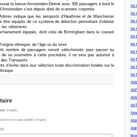
ssurait la liaison Amsterdam-Detroit avec 300 passagers à bord le
Air
l d’Amsterdam s’est depuis doté de scanners corporels.
Air
onis indique que les aéroports d’Heathrow et de Manchester
Air 
ur être équipés de ce système de détection permettant d’obtenir
s les vêtements.
Air 
rochainement équipés, dont celui de Birmingham dans le courant
Air 
Air
l’origine ethnique, de l’âge ou du sexe
tit nombre de passagers seront sélectionnés pour passer au
Air
 de se soumettre à cette procédure, il ne sera pas autorisé à
Air
e des Transports.
 d’éviter dans leur sélection toute discrimination fondée sur le
Air
ethnique.
Air
Air
Air
Airl
aire
Air
Nom
(requis)
Ame
ail (ne sera pas publié) (requis)
AN
Ask
eb
Boe