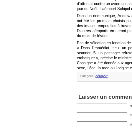
d’attentat contre un avion qui a
jour de Noël. L’aéroport Schipo
Dans un communiqué, Andrew Ad
ont été les premiers choisis po
des images corporelles à traver
D’autres aéroports en seront p
du mois de février.
Pas de sélection en fonction de 
« Dans l’immédiat, seul un pe
scanner. Si un passager refuse
embarquer », précise le ministr
Consigne a été donnée aux agents
sexe, l’âge, la race ou l’origine 
Categorie:
aéroport
Laisser un comment
M
W