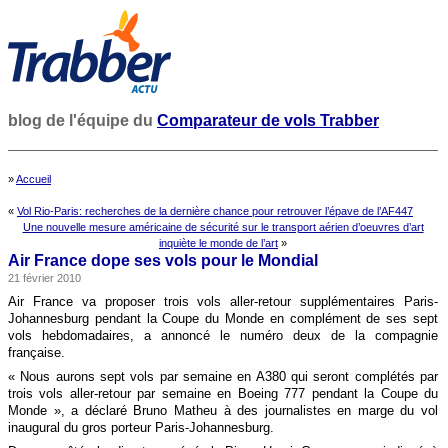
blog de l'équipe du
Comparateur de vols Trabber
»
Accueil
«
Vol Rio-Paris: recherches de la dernière chance pour retrouver l’épave de l’AF447
Une nouvelle mesure américaine de sécurité sur le transport aérien d’oeuvres d’art
inquiète le monde de l’art
»
Air France dope ses vols pour le Mondial
21 février 2010
Air France va proposer trois vols aller-retour supplémentaires Paris-
Johannesburg pendant la Coupe du Monde en complément de ses sept
vols hebdomadaires, a annoncé le numéro deux de la compagnie
française.
« Nous aurons sept vols par semaine en A380 qui seront complétés par
trois vols aller-retour par semaine en Boeing 777 pendant la Coupe du
Monde », a déclaré Bruno Matheu à des journalistes en marge du vol
inaugural du gros porteur Paris-Johannesburg.