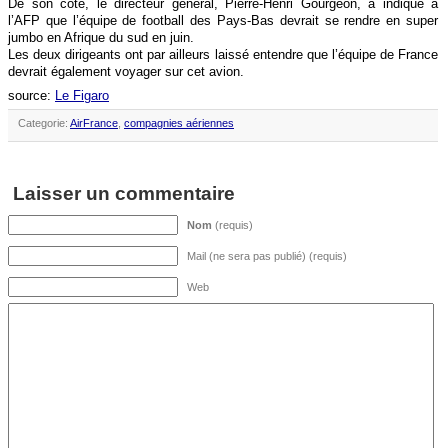
De son côté, le directeur général, Pierre-Henri Gourgeon, a indiqué à
l’AFP que l’équipe de football des Pays-Bas devrait se rendre en super
jumbo en Afrique du sud en juin.
Les deux dirigeants ont par ailleurs laissé entendre que l’équipe de France
devrait également voyager sur cet avion.
source:
Le Figaro
Categorie:
AirFrance
,
compagnies aériennes
Laisser un commentaire
Nom
(requis)
Mail (ne sera pas publié) (requis)
Web