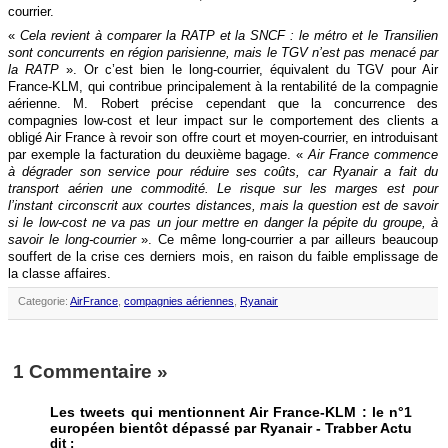
courrier.
«
Cela revient à comparer la RATP et la SNCF : le métro et le Transilien
sont concurrents en région parisienne, mais le TGV n’est pas menacé par
la RATP
». Or c’est bien le long-courrier, équivalent du TGV pour Air
France-KLM, qui contribue principalement à la rentabilité de la compagnie
aérienne. M. Robert précise cependant que la concurrence des
compagnies low-cost et leur impact sur le comportement des clients a
obligé Air France à revoir son offre court et moyen-courrier, en introduisant
par exemple la facturation du deuxième bagage. «
Air France commence
à dégrader son service pour réduire ses coûts, car Ryanair a fait du
transport aérien une commodité. Le risque sur les marges est pour
l’instant circonscrit aux courtes distances, mais la question est de savoir
si le low-cost ne va pas un jour mettre en danger la pépite du groupe, à
savoir le long-courrier
». Ce même long-courrier a par ailleurs beaucoup
souffert de la crise ces derniers mois, en raison du faible emplissage de
la classe affaires.
Categorie:
AirFrance
,
compagnies aériennes
,
Ryanair
1 Commentaire
»
Les tweets qui mentionnent Air France-KLM : le n°1
européen bientôt dépassé par Ryanair - Trabber Actu
dit :