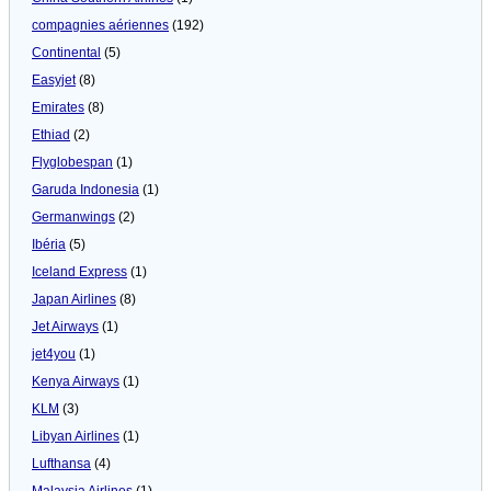
compagnies aériennes
(192)
Continental
(5)
Easyjet
(8)
Emirates
(8)
Ethiad
(2)
Flyglobespan
(1)
Garuda Indonesia
(1)
Germanwings
(2)
Ibéria
(5)
Iceland Express
(1)
Japan Airlines
(8)
Jet Airways
(1)
jet4you
(1)
Kenya Airways
(1)
KLM
(3)
Libyan Airlines
(1)
Lufthansa
(4)
Malaysia Airlines
(1)