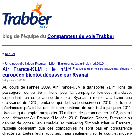
blog de l'équipe du
Comparateur de vols Trabber
»
Accueil
«
Une nouvelle liaison Ryanair : Lille – Barcelone, à partir de mai 2010
Air France-KLM : le n°1
Air France présente ses nouveaux sièges
»
européen bientôt dépassé par Ryanair
24 janvier 2010
Au cours de l’année 2009, Air France-KLM a transporté 71 millions de
passagers, contre 65 millions pour la compagnie low-cost irlandaise.
Cependant, en cette année de crise, Ryanair a réussi à afficher une
croissance de 13%, tendance qui doit se poursuivre en 2010. Le franco-
néerlandais prévoit lui une érosion continue de son trafic jusqu’en 2011.
Ryanair, qui compte transporter 90 millions de personnes en 2012, devrait
ainsi dépasser Air France-KLM dès 2010. Damien Robert, Directeur au
cabinet de conseil en stratégie et marketing Simon-Kucher & Partners,
rappelle cependant que ces compagnies ne sont pas en concurrence
directe sur toutes leurs activités, mais seulement sur le court et moyen-