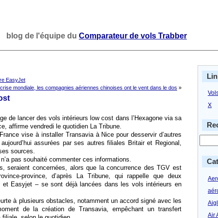
blog de l'équipe du
Comparateur de vols Trabber
Lin
re EasyJet
 crise mondiale, les compagnies aériennes chinoises ont le vent dans le dos
»
Vol
ost
X
e de lancer des vols intérieurs low cost dans l’Hexagone via sa
Rec
ce, affirme vendredi le quotidien La Tribune.
France vise à installer Transavia à Nice pour desservir d’autres
 aujourd’hui assurées par ses autres filiales Britair et Regional,
 ses sources.
P, n’a pas souhaité commenter ces informations.
Cat
res, seraient concernées, alors que la concurrence des TGV est
province-province, d’après La Tribune, qui rappelle que deux
Aero
et Easyjet – se sont déjà lancées dans les vols intérieurs en
aér
heurte à plusieurs obstacles, notamment un accord signé avec les
Aig
oment de la création de Transavia, empêchant un transfert
Air 
filiale, selon le quotidien.