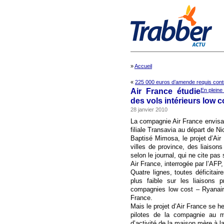
»
Accueil
«
225 000 euros d’amende requis cont
Air France étudie
En pleine
des vols intérieurs low c
28 janvier 2010
La compagnie Air France envisag
filiale Transavia au départ de Ni
Baptisé Mimosa, le projet d’Air 
villes de province, des liaisons
selon le journal, qui ne cite pas
Air France, interrogée par l’AF
Quatre lignes, toutes déficitai
plus faible sur les liaisons 
compagnies low cost – Ryanair 
France.
Mais le projet d’Air France se 
pilotes de la compagnie au m
d’activité de la maison mère à la 