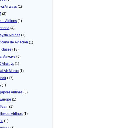
ya Airways
(1)
M
(3)
yan Airlines
(1)
thansa
(4)
aysia Airlines
(1)
icana de Aviacion
(1)
 classé
(18)
ar Airways
(5)
 AIrways
(1)
al Air Maroc
(1)
nair
(17)
S
(1)
gapore Airlines
(3)
Europe
(1)
yTeam
(1)
thwest Airlines
(1)
ss
(1)
nsavia
(1)