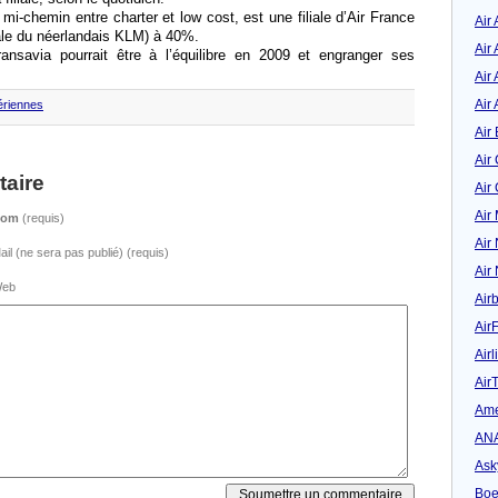
i-chemin entre charter et low cost, est une filiale d’Air France
Air
ale du néerlandais KLM) à 40%.
Air
nsavia pourrait être à l’équilibre en 2009 et engranger ses
Air 
Air 
ériennes
Air 
Air
aire
Air
Air
Nom
(requis)
Air
ail (ne sera pas publié) (requis)
Air
eb
Air
Air
Airl
Air
Ame
AN
Ask
Boe