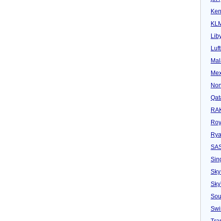
Ken
KL
Lib
Luf
Mal
Mex
Non
Qat
RAK
Roy
Rya
SA
Sin
Sky
Sk
Sou
Swi
Tra