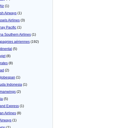
 Air
(1)
tish Airways
(1)
ssels Airlines
(3)
hay Pacific
(1)
na Southern Airlines
(1)
pagnies aériennes
(192)
tinental
(5)
yjet
(8)
rates
(8)
iad
(2)
globespan
(1)
uda Indonesia
(1)
manwings
(2)
ia
(5)
land Express
(1)
an Airlines
(8)
 Airways
(1)
4you
(1)