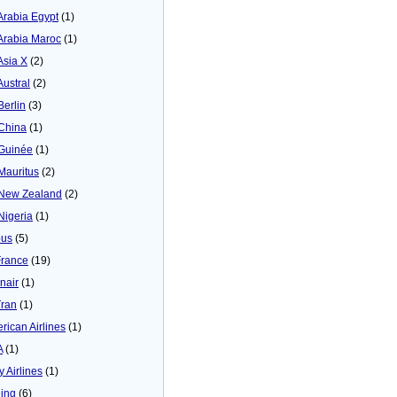
 Arabia Egypt
(1)
 Arabia Maroc
(1)
Asia X
(2)
Austral
(2)
Berlin
(3)
 China
(1)
 Guinée
(1)
 Mauritus
(2)
 New Zealand
(2)
 Nigeria
(1)
bus
(5)
France
(19)
inair
(1)
Tran
(1)
rican Airlines
(1)
A
(1)
y Airlines
(1)
ing
(6)