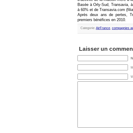
Basée à Orly-Sud, Transavia, à m
à 60% et de Transavia.com (fili
Après deux ans de pertes, Tra
premiers bénéfices en 2010.
Categorie:
AirFrance
,
compagnies a
Laisser un comment
M
W