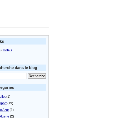
ks
s
/
Hôtels
herche dans le blog
egories
flot
(1)
oport
(19)
le Azur
(1)
Algérie
(2)