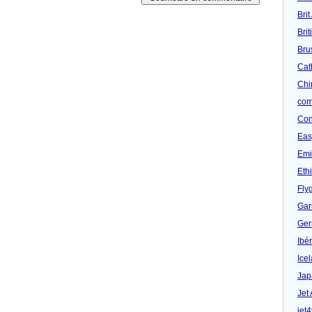
Brit
Bri
Bru
Cat
Chi
com
Con
Eas
Emi
Eth
Fly
Gar
Ger
Ibér
Ice
Jap
Jet
jet