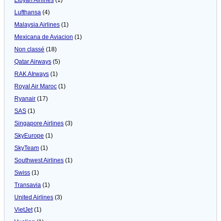
Lufthansa
(4)
Malaysia Airlines
(1)
Mexicana de Aviacion
(1)
Non classé
(18)
Qatar Airways
(5)
RAK AIrways
(1)
Royal Air Maroc
(1)
Ryanair
(17)
SAS
(1)
Singapore Airlines
(3)
SkyEurope
(1)
SkyTeam
(1)
Southwest Airlines
(1)
Swiss
(1)
Transavia
(1)
United Airlines
(3)
VietJet
(1)