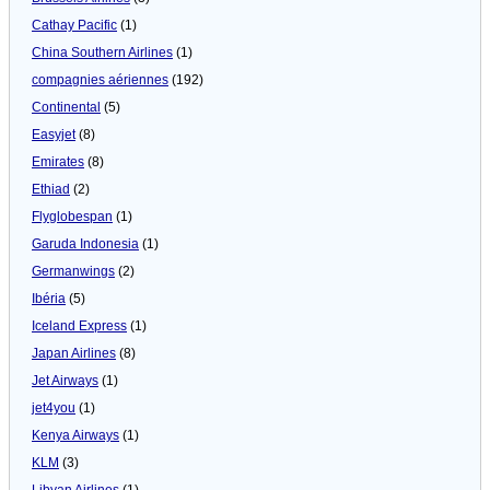
Cathay Pacific
(1)
China Southern Airlines
(1)
compagnies aériennes
(192)
Continental
(5)
Easyjet
(8)
Emirates
(8)
Ethiad
(2)
Flyglobespan
(1)
Garuda Indonesia
(1)
Germanwings
(2)
Ibéria
(5)
Iceland Express
(1)
Japan Airlines
(8)
Jet Airways
(1)
jet4you
(1)
Kenya Airways
(1)
KLM
(3)
Libyan Airlines
(1)