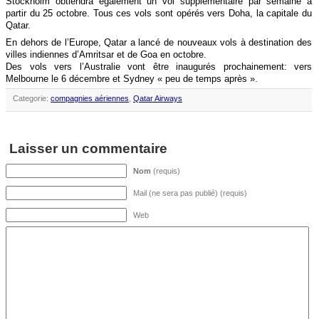
Stockholm obtiendra également un vol supplémentaire par semaine à
partir du 25 octobre. Tous ces vols sont opérés vers Doha, la capitale du
Qatar.
En dehors de l’Europe, Qatar a lancé de nouveaux vols à destination des
villes indiennes d’Amritsar et de Goa en octobre.
Des vols vers l’Australie vont être inaugurés prochainement: vers
Melbourne le 6 décembre et Sydney « peu de temps après ».
Categorie:
compagnies aériennes
,
Qatar Airways
Laisser un commentaire
Nom
(requis)
Mail (ne sera pas publié) (requis)
Web