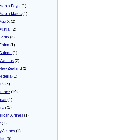
 Arabia Egypt
(1)
 Arabia Maroc
(1)
Asia X
(2)
Austral
(2)
Berlin
(3)
 China
(1)
 Guinée
(1)
 Mauritus
(2)
 New Zealand
(2)
 Nigeria
(1)
bus
(5)
France
(19)
inair
(1)
Tran
(1)
rican Airlines
(1)
A
(1)
y Airlines
(1)
ing
(6)