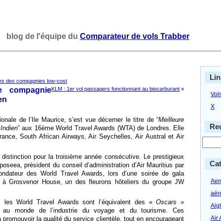
blog de l'équipe du
Comparateur de vols Trabber
Lin
tes des compagnies low-cost
re compagnie
KLM : 1er vol passagers fonctionnant au biocarburant
»
Vol
en
X
onale de l’Ile Maurice, s’est vue décerner le titre de “
Meilleure
Rec
Indien
” aux 16ème World Travel Awards (WTA) de Londres. Elle
rance, South African Airways, Air Seychelles, Air Austral et Air
 distinction pour la troisième année consécutive. Le prestigieux
Cat
oseea, président du conseil d’administration d’Air Mauritius par
ndateur des World Travel Awards, lors d’une soirée de gala
Aero
 à Grosvenor House, un des fleurons hôteliers du groupe JW
aér
, les World Travel Awards sont l’équivalent des «
Oscars
»
Aig
és au monde de l’industrie du voyage et du tourisme. Ces
Air 
à promouvoir la qualité du service clientèle, tout en encourageant