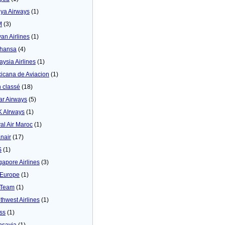
ya Airways
(1)
M
(3)
yan Airlines
(1)
thansa
(4)
aysia Airlines
(1)
icana de Aviacion
(1)
 classé
(18)
ar Airways
(5)
 AIrways
(1)
al Air Maroc
(1)
nair
(17)
S
(1)
gapore Airlines
(3)
Europe
(1)
yTeam
(1)
thwest Airlines
(1)
ss
(1)
nsavia
(1)