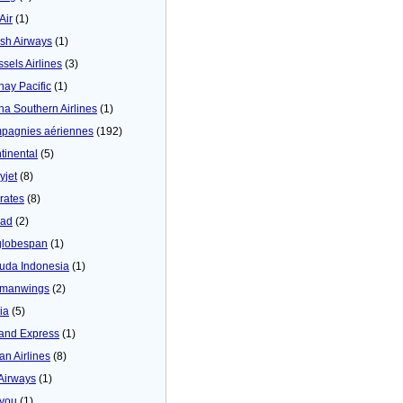
 Air
(1)
tish Airways
(1)
ssels Airlines
(3)
hay Pacific
(1)
na Southern Airlines
(1)
pagnies aériennes
(192)
tinental
(5)
yjet
(8)
rates
(8)
iad
(2)
globespan
(1)
uda Indonesia
(1)
manwings
(2)
ia
(5)
land Express
(1)
an Airlines
(8)
 Airways
(1)
4you
(1)