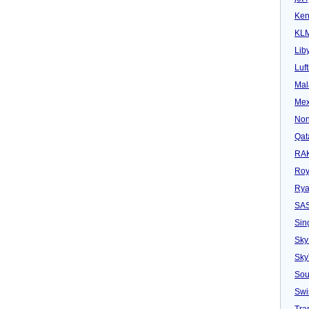
Ken
KL
Lib
Luf
Mal
Mex
Non
Qat
RAK
Roy
Rya
SA
Sin
Sky
Sk
Sou
Swi
Tra