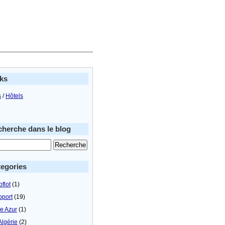
ks
s
/
Hôtels
herche dans le blog
egories
flot
(1)
oport
(19)
le Azur
(1)
Algérie
(2)