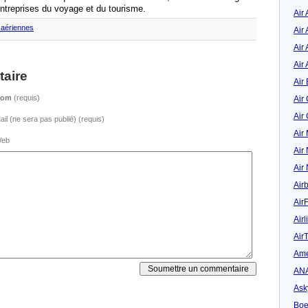
 entreprises du voyage et du tourisme.
Air
aériennes
Air
Air 
Air 
aire
Air 
Nom
(requis)
Air
Air
ail (ne sera pas publié) (requis)
Air
eb
Air
Air
Air
Air
Airl
Air
Ame
AN
Ask
Boe