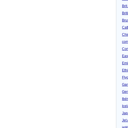
Brit
Bri
Bru
Cat
Chi
com
Con
Eas
Emi
Eth
Fly
Gar
Ger
Ibér
Ice
Jap
Jet
jet