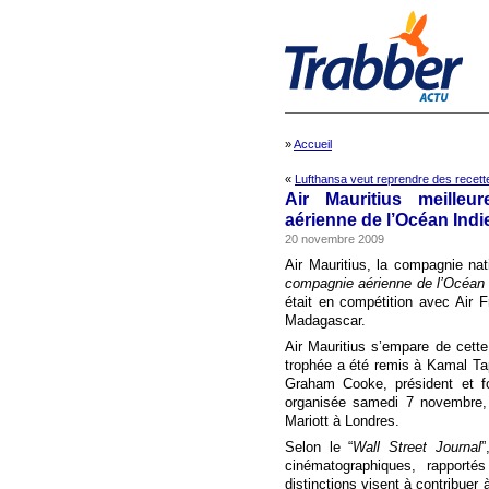
»
Accueil
«
Lufthansa veut reprendre des recet
Air Mauritius meilleu
aérienne de l’Océan Indi
20 novembre 2009
Air Mauritius, la compagnie nati
compagnie aérienne de l’Océan 
était en compétition avec Air F
Madagascar.
Air Mauritius s’empare de cette
trophée a été remis à Kamal Tap
Graham Cooke, président et fo
organisée samedi 7 novembre,
Mariott à Londres.
Selon le “
Wall Street Journal
”
cinématographiques, rapport
distinctions visent à contribuer 