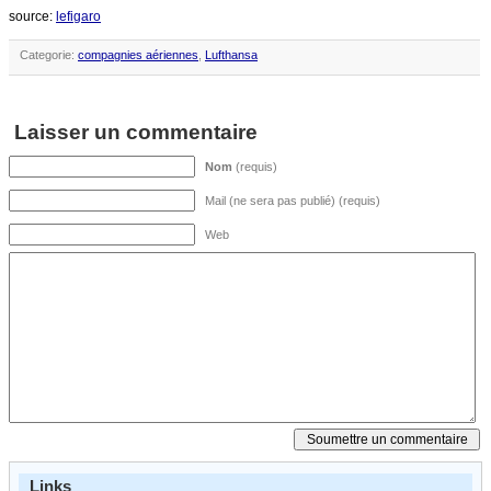
source:
lefigaro
Categorie:
compagnies aériennes
,
Lufthansa
Laisser un commentaire
Nom
(requis)
Mail (ne sera pas publié) (requis)
Web
Links