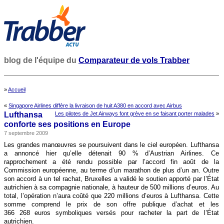
blog de l'équipe du
Comparateur de vols Trabber
»
Accueil
«
Singapore Airlines diffère la livraison de huit A380 en accord avec Airbus
Lufthansa
Les pilotes de Jet Airways font grève en se faisant porter malades
»
conforte ses positions en Europe
7 septembre 2009
Les grandes manœuvres se poursuivent dans le ciel européen. Lufthansa
a annoncé hier qu’elle détenait 90 % d’Austrian Airlines. Ce
rapprochement a été rendu possible par l’accord fin août de la
Commission européenne, au terme d’un marathon de plus d’un an. Outre
son accord à un tel rachat, Bruxelles a validé le soutien apporté par l’État
autrichien à sa compagnie nationale, à hauteur de 500 millions d’euros. Au
total, l’opération n’aura coûté que 220 millions d’euros à Lufthansa. Cette
somme comprend le prix de son offre publique d’achat et les
366 268 euros symboliques versés pour racheter la part de l’État
autrichien.