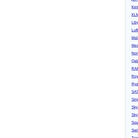
Ken
KL
Lib
Luf
Mal
Mex
Non
Qat
RAK
Roy
Rya
SA
Sin
Sky
Sk
Sou
Swi
Tra