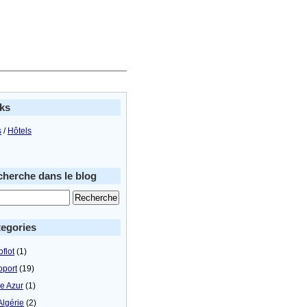
ks
s
/
Hôtels
herche dans le blog
egories
flot
(1)
oport
(19)
le Azur
(1)
Algérie
(2)