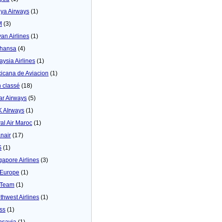
ya Airways
(1)
M
(3)
yan Airlines
(1)
thansa
(4)
aysia Airlines
(1)
icana de Aviacion
(1)
 classé
(18)
ar Airways
(5)
 AIrways
(1)
al Air Maroc
(1)
nair
(17)
S
(1)
gapore Airlines
(3)
Europe
(1)
yTeam
(1)
thwest Airlines
(1)
ss
(1)
nsavia
(1)