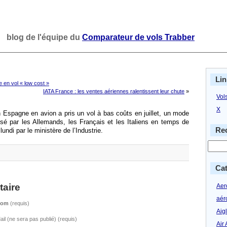
blog de l'équipe du
Comparateur de vols Trabber
Lin
 en vol « low cost »
IATA France : les ventes aériennes ralentissent leur chute
»
Vol
X
n Espagne en avion a pris un vol à bas coûts en juillet, un mode
isé par les Allemands, les Français et les Italiens en temps de
Rec
lundi par le ministère de l’Industrie.
Cat
aire
Aero
aér
Nom
(requis)
Aig
ail (ne sera pas publié) (requis)
Air 