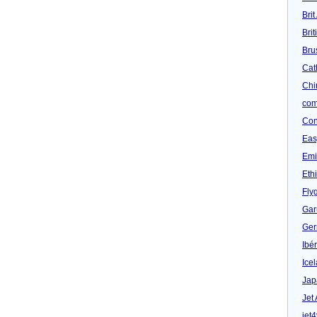
Brit
Bri
Bru
Cat
Chi
com
Con
Eas
Emi
Eth
Fly
Gar
Ger
Ibér
Ice
Jap
Jet
jet