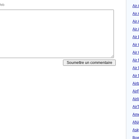
eb
Air
Air
Air 
Air 
Air 
Air
Air
Air
Air
Air
Air
Air
Airl
Air
Ame
AN
Ask
Boe