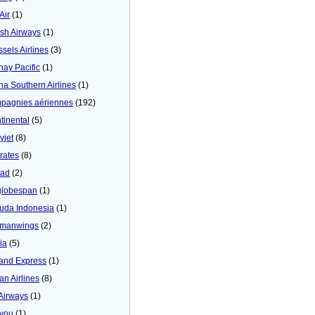
 Air
(1)
tish Airways
(1)
ssels Airlines
(3)
hay Pacific
(1)
na Southern Airlines
(1)
pagnies aériennes
(192)
tinental
(5)
yjet
(8)
rates
(8)
iad
(2)
globespan
(1)
uda Indonesia
(1)
manwings
(2)
ia
(5)
land Express
(1)
an Airlines
(8)
 Airways
(1)
4you
(1)