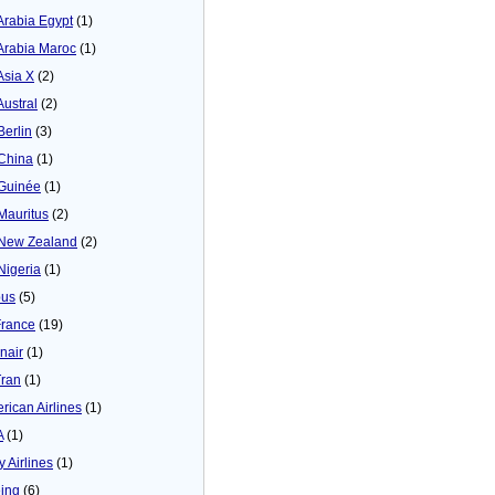
 Arabia Egypt
(1)
 Arabia Maroc
(1)
Asia X
(2)
Austral
(2)
Berlin
(3)
 China
(1)
 Guinée
(1)
 Mauritus
(2)
 New Zealand
(2)
 Nigeria
(1)
bus
(5)
France
(19)
inair
(1)
Tran
(1)
rican Airlines
(1)
A
(1)
y Airlines
(1)
ing
(6)