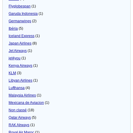
Flyglobespan
(1)
Garuda Indonesia
(1)
Germanwings
(2)
Ibéria
(5)
Iceland Express
(1)
Japan Airlines
(8)
Jet Airways
(1)
jet4you
(1)
Kenya Airways
(1)
KLM
(3)
Libyan Airlines
(1)
Lufthansa
(4)
Malaysia Airlines
(1)
Mexicana de Aviacion
(1)
Non classé
(18)
Qatar Airways
(5)
RAK AIrways
(1)
Royal Air Maroc
(1)