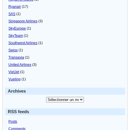
Ryanair
(17)
SAS
(1)
Singapore Airlines
(3)
SkyEurope
(1)
SkyTeam
(1)
Southwest Airlines
(1)
Swiss
(1)
Transavia
(1)
United Airlines
(3)
VietJet
(1)
Vueling
(1)
Archives
RSS feeds
Posts
Comments