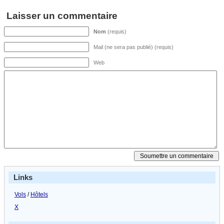
Laisser un commentaire
Nom
(requis)
Mail (ne sera pas publié) (requis)
Web
Links
Vols
/
Hôtels
X