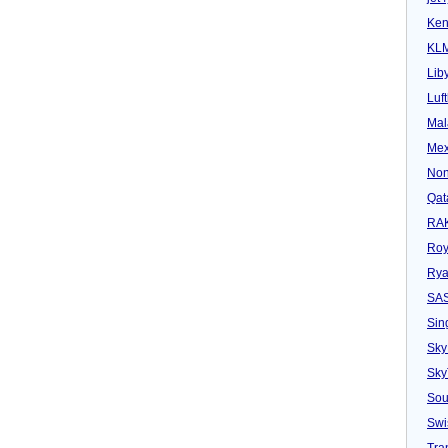
Ken
KL
Lib
Luf
Mal
Mex
Non
Qat
RAK
Roy
Rya
SA
Sin
Sky
Sk
Sou
Swi
Tra