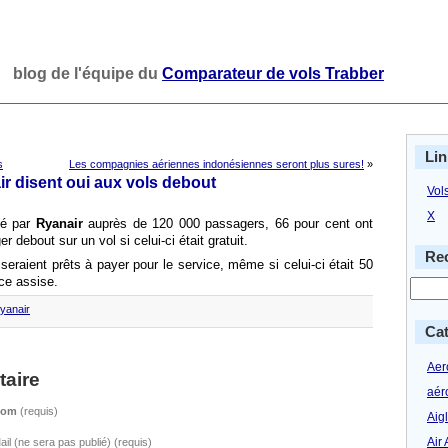
blog de l'équipe du
Comparateur de vols Trabber
Lin
s
Les compagnies aériennes indonésiennes seront plus sures!
»
r disent oui aux vols debout
Vol
X
né par
Ryanair
auprès de 120 000 passagers, 66 pour cent ont
r debout sur un vol si celui-ci était gratuit.
Rec
eraient prêts à payer pour le service, même si celui-ci était 50
ce assise.
yanair
Cat
Aero
aire
aér
Nom
(requis)
Aig
Air 
ail (ne sera pas publié) (requis)