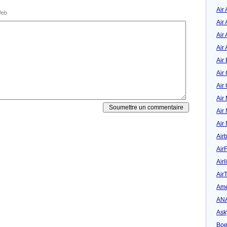
Air
eb
Air
Air 
Air 
Air 
Air
Air
Air
Air
Air
Air
Air
Airl
Air
Ame
AN
Ask
Boe