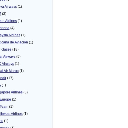
ya Airways
(1)
M
(3)
yan Airlines
(1)
thansa
(4)
aysia Airlines
(1)
icana de Aviacion
(1)
 classé
(18)
ar Airways
(5)
 AIrways
(1)
al Air Maroc
(1)
nair
(17)
S
(1)
gapore Airlines
(3)
Europe
(1)
yTeam
(1)
thwest Airlines
(1)
ss
(1)
nsavia
(1)