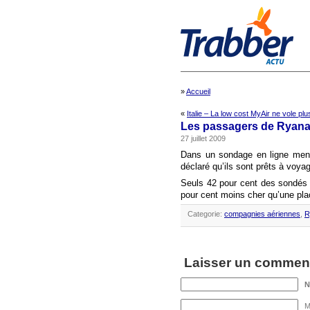
»
Accueil
«
Italie – La low cost MyAir ne vole plu
Les passagers de Ryanai
27 juillet 2009
Dans un sondage en ligne me
déclaré qu’ils sont prêts à voyage
Seuls 42 pour cent des sondés s
pour cent moins cher qu’une pla
Categorie:
compagnies aériennes
,
R
Laisser un comment
M