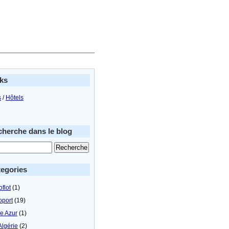
ks
s
/
Hôtels
herche dans le blog
egories
flot
(1)
oport
(19)
le Azur
(1)
Algérie
(2)