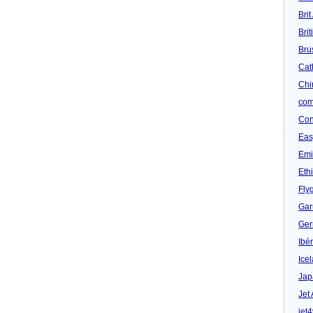
Brit
Bri
Bru
Cat
Chi
com
Con
Eas
Emi
Eth
Fly
Gar
Ger
Ibér
Ice
Jap
Jet
jet