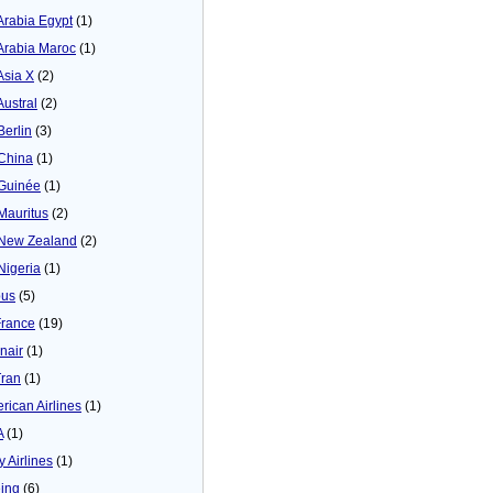
 Arabia Egypt
(1)
 Arabia Maroc
(1)
Asia X
(2)
Austral
(2)
Berlin
(3)
 China
(1)
 Guinée
(1)
 Mauritus
(2)
 New Zealand
(2)
 Nigeria
(1)
bus
(5)
France
(19)
inair
(1)
Tran
(1)
rican Airlines
(1)
A
(1)
y Airlines
(1)
ing
(6)