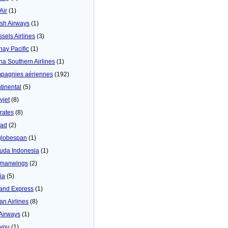
 Air
(1)
tish Airways
(1)
ssels Airlines
(3)
hay Pacific
(1)
na Southern Airlines
(1)
pagnies aériennes
(192)
tinental
(5)
yjet
(8)
rates
(8)
iad
(2)
globespan
(1)
uda Indonesia
(1)
manwings
(2)
ia
(5)
land Express
(1)
an Airlines
(8)
 Airways
(1)
4you
(1)